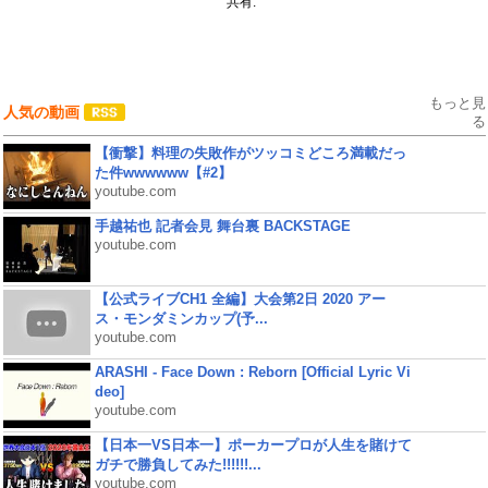
共有:
もっと見
人気の動画
る
【衝撃】料理の失敗作がツッコミどころ満載だっ
た件wwwwww【#2】
youtube.com
手越祐也 記者会見 舞台裏 BACKSTAGE
youtube.com
【公式ライブCH1 全編】大会第2日 2020 アー
ス・モンダミンカップ(予...
youtube.com
ARASHI - Face Down : Reborn [Official Lyric Vi
deo]
youtube.com
【日本一VS日本一】ポーカープロが人生を賭けて
ガチで勝負してみた!!!!!!...
youtube.com