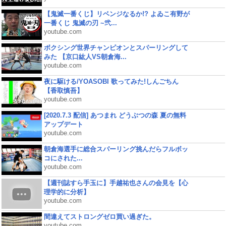
【鬼滅一番くじ】リベンジなるか!? よゐこ有野が
一番くじ 鬼滅の刃 ~弐...
youtube.com
ボクシング世界チャンピオンとスパーリングして
みた 【京口紘人VS朝倉海...
youtube.com
夜に駆ける/YOASOBI 歌ってみた!しんごちん
【香取慎吾】
youtube.com
[2020.7.3 配信] あつまれ どうぶつの森 夏の無料
アップデート
youtube.com
朝倉海選手に総合スパーリング挑んだらフルボッ
コにされた...
youtube.com
【週刊誌すら手玉に】手越祐也さんの会見を【心
理学的に分析】
youtube.com
間違えてストロングゼロ買い過ぎた。
youtube.com