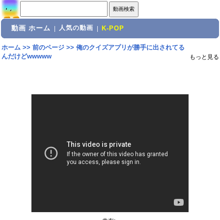
動画 ホーム
人気の動画
|
|
K-POP
ホーム
>>
前のページ
>>
俺のクイズアプリが勝手に出されてる
んだけどwwwww
もっと見る