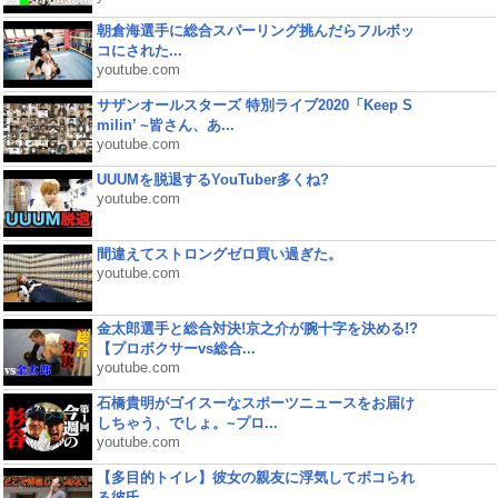
朝倉海選手に総合スパーリング挑んだらフルボッ
コにされた...
youtube.com
サザンオールスターズ 特別ライブ2020「Keep S
milin’ ~皆さん、あ...
youtube.com
UUUMを脱退するYouTuber多くね?
youtube.com
間違えてストロングゼロ買い過ぎた。
youtube.com
金太郎選手と総合対決!京之介が腕十字を決める!?
【プロボクサーvs総合...
youtube.com
石橋貴明がゴイスーなスポーツニュースをお届け
しちゃう、でしょ。~プロ...
youtube.com
【多目的トイレ】彼女の親友に浮気してボコられ
る彼氏