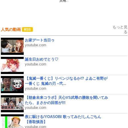
共有:
もっと見
人気の動画
る
お家デート当日ゥ
youtube.com
誕生日おめでとう♡
youtube.com
【鬼滅一番くじ】リベンジなるか!? よゐこ有野が
一番くじ 鬼滅の刃 ~弐...
youtube.com
【朝倉未来コラボ】天心VS武尊の勝敗を聞いてみ
たら、まさかの回答が!!!
youtube.com
夜に駆ける/YOASOBI 歌ってみた!しんごちん
【香取慎吾】
youtube.com