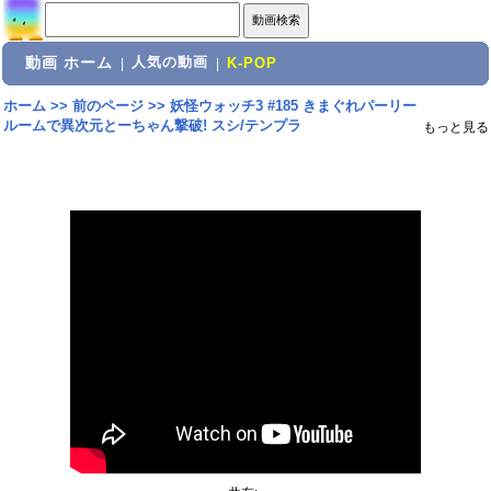
動画 ホーム
人気の動画
|
|
K-POP
ホーム
>>
前のページ
>>
妖怪ウォッチ3 #185 きまぐれパーリー
ルームで異次元とーちゃん撃破! スシ/テンプラ
もっと見る