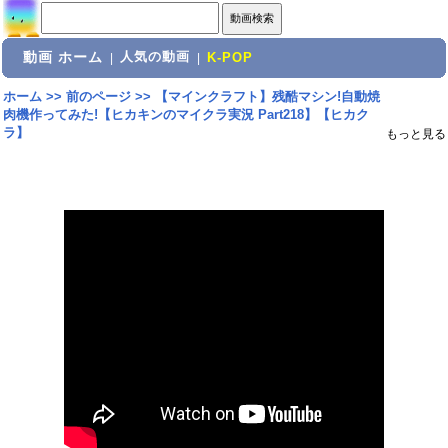
動画 ホーム
人気の動画
|
|
K-POP
ホーム
>>
前のページ
>>
【マインクラフト】残酷マシン!自動焼
肉機作ってみた!【ヒカキンのマイクラ実況 Part218】【ヒカク
ラ】
もっと見る