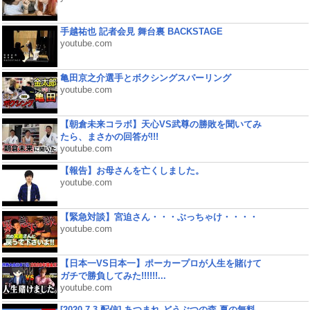
手越祐也 記者会見 舞台裏 BACKSTAGE
youtube.com
亀田京之介選手とボクシングスパーリング
youtube.com
【朝倉未来コラボ】天心VS武尊の勝敗を聞いてみ
たら、まさかの回答が!!!
youtube.com
【報告】お母さんを亡くしました。
youtube.com
【緊急対談】宮迫さん・・・ぶっちゃけ・・・・
youtube.com
【日本一VS日本一】ポーカープロが人生を賭けて
ガチで勝負してみた!!!!!!...
youtube.com
[2020.7.3 配信] あつまれ どうぶつの森 夏の無料