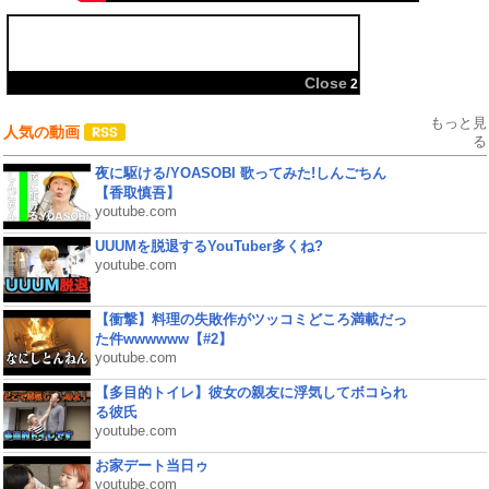
共有:
Close
2
もっと見
人気の動画
る
夜に駆ける/YOASOBI 歌ってみた!しんごちん
【香取慎吾】
youtube.com
UUUMを脱退するYouTuber多くね?
youtube.com
【衝撃】料理の失敗作がツッコミどころ満載だっ
た件wwwwww【#2】
youtube.com
【多目的トイレ】彼女の親友に浮気してボコられ
る彼氏
youtube.com
お家デート当日ゥ
youtube.com