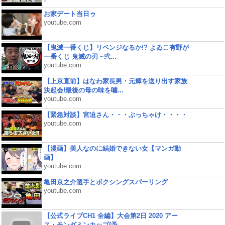
お家デート当日ゥ
youtube.com
【鬼滅一番くじ】リベンジなるか!? よゐこ有野が
一番くじ 鬼滅の刃 ~弐...
youtube.com
【上京直前】はなわ家長男・元輝を送り出す家族
決起会!最後の母の味を噛...
youtube.com
【緊急対談】宮迫さん・・・ぶっちゃけ・・・・
youtube.com
【漫画】美人なのに結婚できない女【マンガ動
画】
youtube.com
亀田京之介選手とボクシングスパーリング
youtube.com
【公式ライブCH1 全編】大会第2日 2020 アー
ス・モンダミンカップ(予...