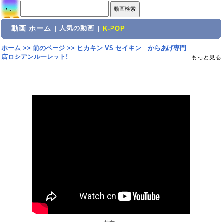
動画 ホーム
人気の動画
|
|
K-POP
ホーム
>>
前のページ
>>
ヒカキン VS セイキン からあげ専門
店ロシアンルーレット!
もっと見る