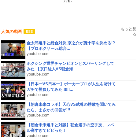
共有:
もっと見
人気の動画
る
金太郎選手と総合対決!京之介が腕十字を決める!?
【プロボクサーvs総合...
youtube.com
ボクシング世界チャンピオンとスパーリングして
みた 【京口紘人VS朝倉海...
youtube.com
【日本一VS日本一】ポーカープロが人生を賭けて
ガチで勝負してみた!!!!!!...
youtube.com
【朝倉未来コラボ】天心VS武尊の勝敗を聞いてみ
たら、まさかの回答が!!!
youtube.com
【朝倉未来選手と対談】朝倉選手の空手技、レベ
ル高すぎてビビった!!
youtube.com