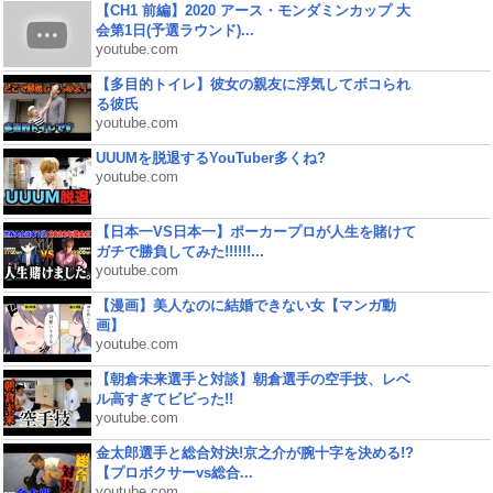
【CH1 前編】2020 アース・モンダミンカップ 大
会第1日(予選ラウンド)...
youtube.com
【多目的トイレ】彼女の親友に浮気してボコられ
る彼氏
youtube.com
UUUMを脱退するYouTuber多くね?
youtube.com
【日本一VS日本一】ポーカープロが人生を賭けて
ガチで勝負してみた!!!!!!...
youtube.com
【漫画】美人なのに結婚できない女【マンガ動
画】
youtube.com
【朝倉未来選手と対談】朝倉選手の空手技、レベ
ル高すぎてビビった!!
youtube.com
金太郎選手と総合対決!京之介が腕十字を決める!?
【プロボクサーvs総合...
youtube.com