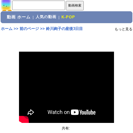
動画 ホーム
人気の動画
|
|
K-POP
ホーム
>>
前のページ
>>
鈴川絢子の産後3日目
もっと見る
共有: