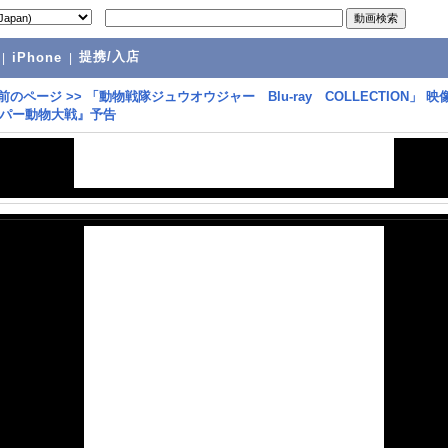
提携/入店
|
iPhone
|
前のページ
>>
「動物戦隊ジュウオウジャー Blu‐ray COLLECTION」 映
パー動物大戦』予告