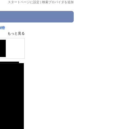
スタートページに設定
|
検索プロバイダを追加
像特
もっと見る