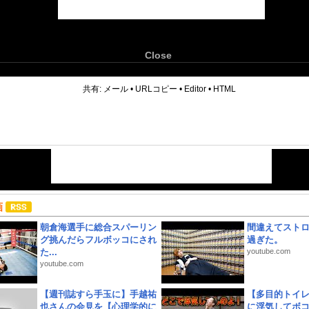
Close
6
共有:
メール
•
URLコピー
•
Editor
•
HTML
画
朝倉海選手に総合スパーリン
間違えてスト
グ挑んだらフルボッコにされ
過ぎた。
た...
youtube.com
youtube.com
【週刊誌すら手玉に】手越祐
【多目的トイ
也さんの会見を【心理学的に
に浮気してボ