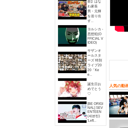
前】はな
わ家長
男・元輝
を送り出
す...
ヨルシカ -
思想犯(O
FFICIAL V
IDEO)
サザンオ
ールスタ
ーズ 特別
ライブ20
20「Ke
e...
誕生日お
人気の動
めでとう
♡
[BE ORIGI
NAL] SEV
ENTEEN
(세븐틴)
'Left...