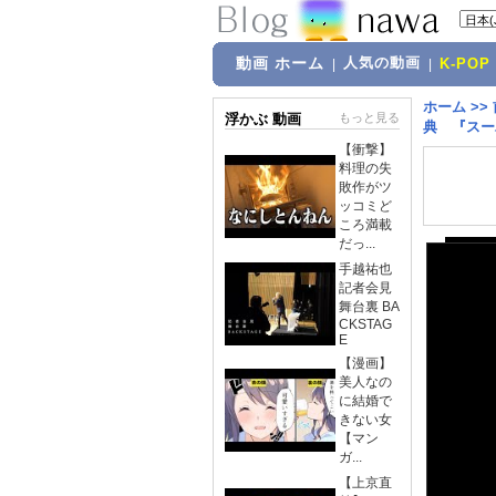
動画 ホーム
人気の動画
|
|
K-POP
ホーム
>>
浮かぶ 動画
もっと見る
典 『スー
【衝撃】
料理の失
敗作がツ
ッコミど
ころ満載
だっ...
手越祐也
記者会見
舞台裏 BA
CKSTAG
E
【漫画】
美人なの
に結婚で
きない女
【マン
ガ...
【上京直