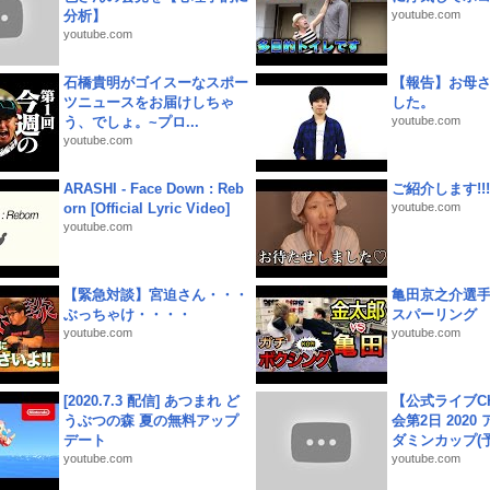
分析】
youtube.com
youtube.com
石橋貴明がゴイスーなスポー
【報告】お母
ツニュースをお届けしちゃ
した。
う、でしょ。~プロ...
youtube.com
youtube.com
ARASHI - Face Down : Reb
ご紹介します!!!
orn [Official Lyric Video]
youtube.com
youtube.com
【緊急対談】宮迫さん・・・
亀田京之介選
ぶっちゃけ・・・・
スパーリング
youtube.com
youtube.com
[2020.7.3 配信] あつまれ ど
【公式ライブC
うぶつの森 夏の無料アップ
会第2日 2020
デート
ダミンカップ(予.
youtube.com
youtube.com