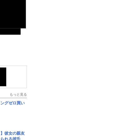
もっと見る
ロングゼロ買い
レ】彼女の親友
コられる彼氏