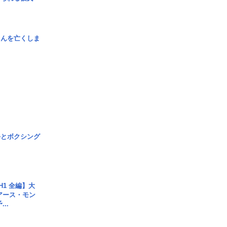
さんを亡くしま
手とボクシング
H1 全編】大
 アース・モン
..