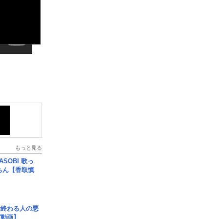
もっと見る
SOBI 歌っ
ちん【香取慎
で終わる人の悪
ガ動画】