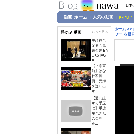
動画 ホーム
人気の動画
|
|
K-POP
ホーム
>>
浮かぶ 動画
もっと見る
ワー"を爆
手越祐也
記者会見
舞台裏 BA
CKSTAG
E
【上京直
前】はな
わ家長
男・元輝
を送り出
す...
【週刊誌
すら手玉
に】手越
祐也さん
の会見
を...