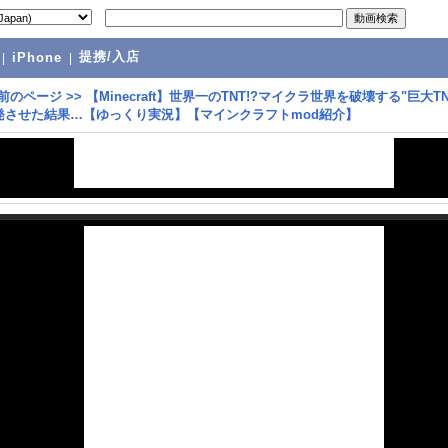
提携/入店
|
iPhone
|
前のページ
>>
【Minecraft】世界一のTNT!?マイクラ世界を破壊する"巨大T
発させた結果…【ゆっくり実況】【マインクラフトmod紹介】