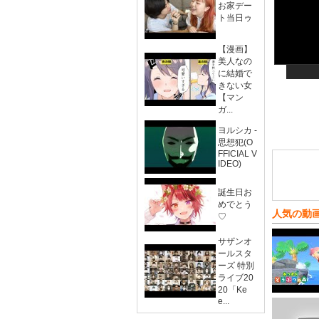
お家デー
ト当日ゥ
【漫画】
美人なの
に結婚で
きない女
【マン
ガ...
ヨルシカ -
思想犯(O
FFICIAL V
IDEO)
誕生日お
めでとう
人気の動
♡
サザンオ
ールスタ
ーズ 特別
ライブ20
20「Ke
e...