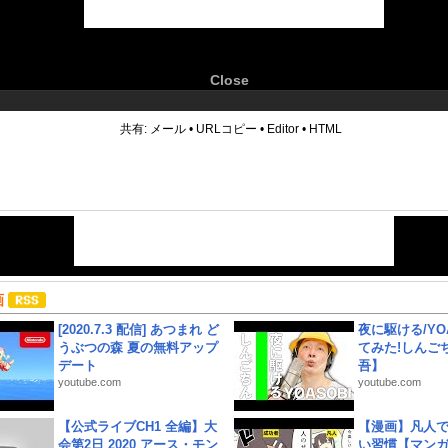
Close
6
共有:
メール
•
URLコピー
•
Editor
•
HTML
画
[2020.7.3 配信] あつまれ ど
夜に駆ける/YOA
うぶつの森 夏の無料アップ
てみた!しんご
デート
吾】
youtube.com
youtube.com
【公式ライブCH1 全編】大
【漫画】凡人
会第2日 2020 アース・モン
い習慣【マン