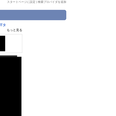
スタートページに設定
|
検索プロバイダを追加
NTタ
もっと見る