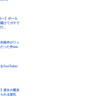
本一】ポーカ
を賭けてガチで
!...
の失敗作がツッ
だった件ww
YouTuber
レ】彼女の親友
コられる彼氏