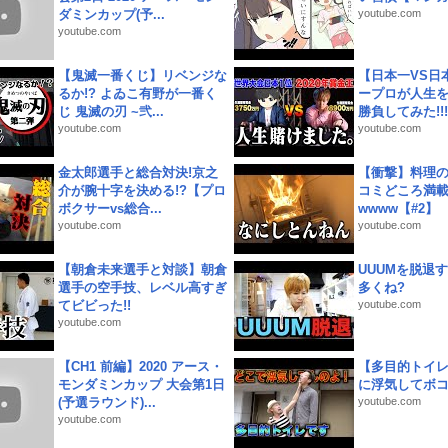
ダミンカップ(予...
youtube.com
youtube.com
【鬼滅一番くじ】リベンジな
【日本一VS日
るか!? よゐこ有野が一番く
ープロが人生
じ 鬼滅の刃 ~弐...
勝負してみた!!!!!
youtube.com
youtube.com
金太郎選手と総合対決!京之
【衝撃】料理
介が腕十字を決める!?【プロ
コミどころ満載
ボクサーvs総合...
wwww【#2】
youtube.com
youtube.com
【朝倉未来選手と対談】朝倉
UUUMを脱退する
選手の空手技、レベル高すぎ
多くね?
てビビった!!
youtube.com
youtube.com
【CH1 前編】2020 アース・
【多目的トイ
モンダミンカップ 大会第1日
に浮気してボ
(予選ラウンド)...
youtube.com
youtube.com