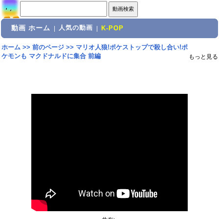
動画 ホーム
人気の動画
|
|
K-POP
ホーム
>>
前のページ
>>
マリオ人狼!ポケストップで殺し合い!ポ
ケモンも マクドナルドに集合 前編
もっと見る