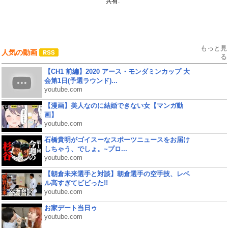
共有:
もっと見
人気の動画
る
【CH1 前編】2020 アース・モンダミンカップ 大
会第1日(予選ラウンド)...
youtube.com
【漫画】美人なのに結婚できない女【マンガ動
画】
youtube.com
石橋貴明がゴイスーなスポーツニュースをお届け
しちゃう、でしょ。~プロ...
youtube.com
【朝倉未来選手と対談】朝倉選手の空手技、レベ
ル高すぎてビビった!!
youtube.com
お家デート当日ゥ
youtube.com