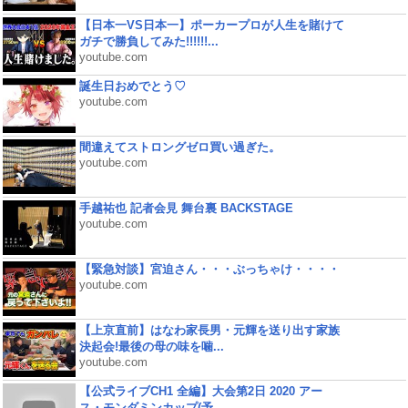
【日本一VS日本一】ポーカープロが人生を賭けて
ガチで勝負してみた!!!!!!...
youtube.com
誕生日おめでとう♡
youtube.com
間違えてストロングゼロ買い過ぎた。
youtube.com
手越祐也 記者会見 舞台裏 BACKSTAGE
youtube.com
【緊急対談】宮迫さん・・・ぶっちゃけ・・・・
youtube.com
【上京直前】はなわ家長男・元輝を送り出す家族
決起会!最後の母の味を噛...
youtube.com
【公式ライブCH1 全編】大会第2日 2020 アー
ス・モンダミンカップ(予...