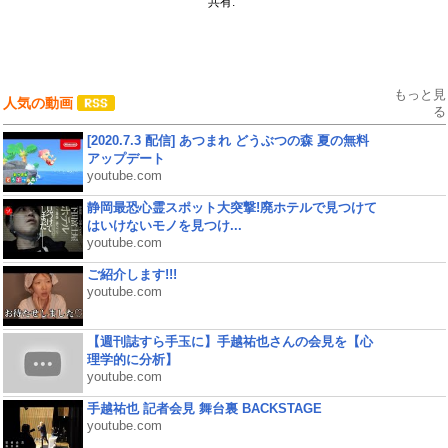
共有:
もっと見
人気の動画
る
[2020.7.3 配信] あつまれ どうぶつの森 夏の無料
アップデート
youtube.com
静岡最恐心霊スポット大突撃!廃ホテルで見つけて
はいけないモノを見つけ...
youtube.com
ご紹介します!!!
youtube.com
【週刊誌すら手玉に】手越祐也さんの会見を【心
理学的に分析】
youtube.com
手越祐也 記者会見 舞台裏 BACKSTAGE
youtube.com