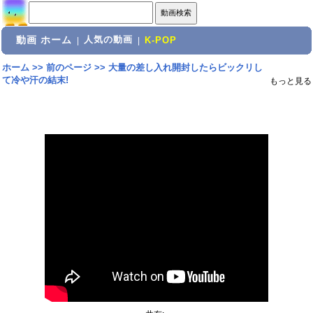
動画 ホーム
人気の動画
|
|
K-POP
ホーム
>>
前のページ
>>
大量の差し入れ開封したらビックリし
て冷や汗の結末!
もっと見る