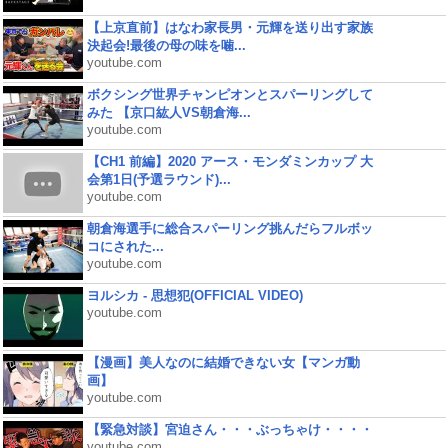
【上京直前】はなわ家長男・元輝を送り出す家族
決起会!最後の母の味を噛...
youtube.com
ボクシング世界チャンピオンとスパーリングして
みた 【京口紘人VS朝倉海...
youtube.com
【CH1 前編】2020 アース・モンダミンカップ 大
会第1日(予選ラウンド)...
youtube.com
朝倉海選手に総合スパーリング挑んだらフルボッ
コにされた...
youtube.com
ヨルシカ - 思想犯(OFFICIAL VIDEO)
youtube.com
【漫画】美人なのに結婚できない女【マンガ動
画】
youtube.com
【緊急対談】宮迫さん・・・ぶっちゃけ・・・・
youtube.com