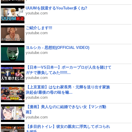
UUUMを脱退するYouTuber多くね?
youtube.com
ご紹介します!!!
youtube.com
ヨルシカ - 思想犯(OFFICIAL VIDEO)
youtube.com
【日本一VS日本一】ポーカープロが人生を賭けて
ガチで勝負してみた!!!!!!...
youtube.com
【上京直前】はなわ家長男・元輝を送り出す家族
決起会!最後の母の味を噛...
youtube.com
【漫画】美人なのに結婚できない女【マンガ動
画】
youtube.com
【多目的トイレ】彼女の親友に浮気してボコられ
る彼氏