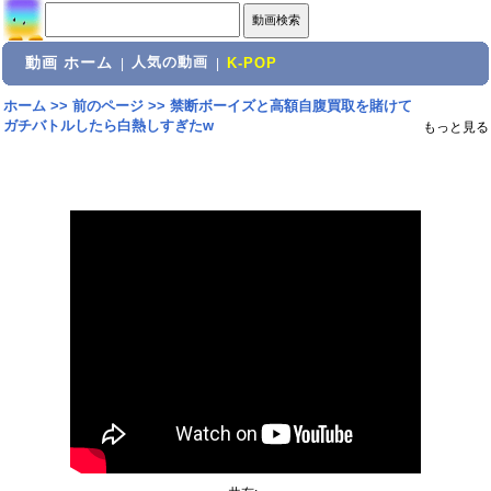
動画 ホーム
人気の動画
|
|
K-POP
ホーム
>>
前のページ
>>
禁断ボーイズと高額自腹買取を賭けて
ガチバトルしたら白熱しすぎたw
もっと見る