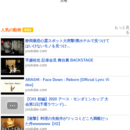
共有:
もっと見
人気の動画
る
静岡最恐心霊スポット大突撃!廃ホテルで見つけて
はいけないモノを見つけ...
youtube.com
手越祐也 記者会見 舞台裏 BACKSTAGE
youtube.com
ARASHI - Face Down : Reborn [Official Lyric Vi
deo]
youtube.com
【CH1 前編】2020 アース・モンダミンカップ 大
会第1日(予選ラウンド)...
youtube.com
【衝撃】料理の失敗作がツッコミどころ満載だっ
た件wwwwww【#2】
youtube.com