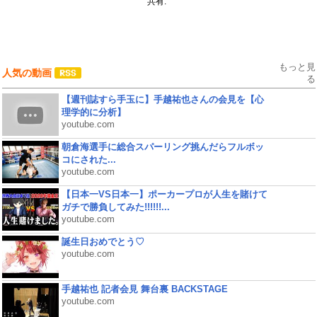
共有:
もっと見
人気の動画
る
【週刊誌すら手玉に】手越祐也さんの会見を【心
理学的に分析】
youtube.com
朝倉海選手に総合スパーリング挑んだらフルボッ
コにされた...
youtube.com
【日本一VS日本一】ポーカープロが人生を賭けて
ガチで勝負してみた!!!!!!...
youtube.com
誕生日おめでとう♡
youtube.com
手越祐也 記者会見 舞台裏 BACKSTAGE
youtube.com