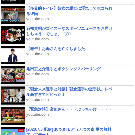
【多目的トイレ】彼女の親友に浮気してボコられ
る彼氏
youtube.com
石橋貴明がゴイスーなスポーツニュースをお届け
しちゃう、でしょ。~プロ...
youtube.com
【報告】お母さんを亡くしました。
youtube.com
亀田京之介選手とボクシングスパーリング
youtube.com
【朝倉未来選手と対談】朝倉選手の空手技、レベ
ル高すぎてビビった!!
youtube.com
【緊急対談】宮迫さん・・・ぶっちゃけ・・・・
youtube.com
[2020.7.3 配信] あつまれ どうぶつの森 夏の無料
アップデート