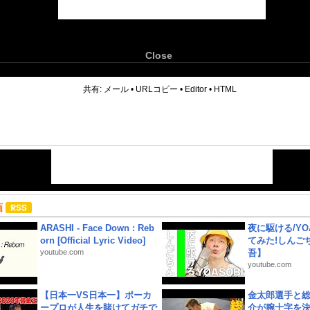
Close
6
共有:
メール
•
URLコピー
•
Editor
•
HTML
画
ARASHI - Face Down : Reb
夜に駆ける/YOA
orn [Official Lyric Video]
てみた!しんご
youtube.com
吾】
youtube.com
【日本一VS日本一】ポーカ
金太郎選手と総
ープロが人生を賭けてガチで
介が腕十字を決