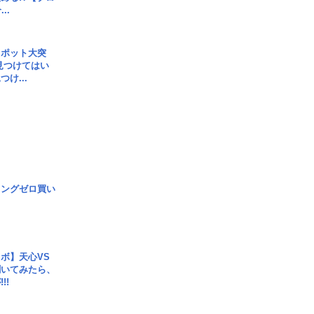
..
スポット大突
見つけてはい
け...
ロングゼロ買い
ボ】天心VS
聞いてみたら、
!!