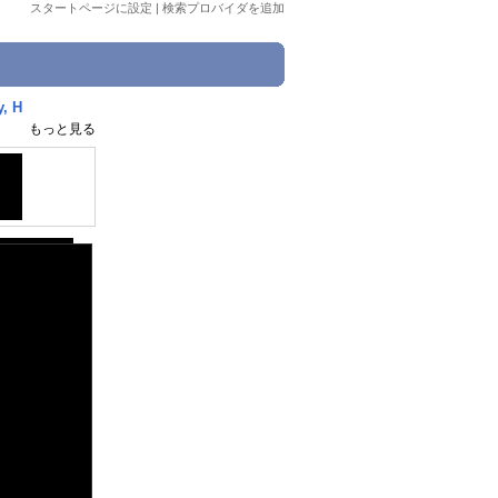
スタートページに設定
|
検索プロバイダを追加
, H
もっと見る