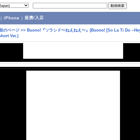
提携/入店
|
iPhone
|
前のページ
>>
Buono!『ソラシド〜ねえねえ〜』(Buono! [So La Ti Do ~Hey
hort Ver.)