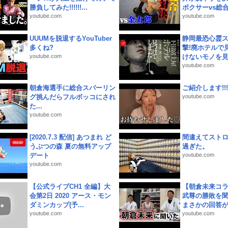
勝負してみた!!!!!!...
ボクサーvs総合.
youtube.com
youtube.com
UUUMを脱退するYouTuber
静岡最恐心霊
多くね?
撃!廃ホテルで
youtube.com
けないモノを見つ
youtube.com
朝倉海選手に総合スパーリン
ご紹介します!!!
グ挑んだらフルボッコにされ
youtube.com
た...
youtube.com
[2020.7.3 配信] あつまれ ど
間違えてスト
うぶつの森 夏の無料アップ
過ぎた。
デート
youtube.com
youtube.com
【公式ライブCH1 全編】大
【朝倉未来コラ
会第2日 2020 アース・モン
武尊の勝敗を
ダミンカップ(予...
まさかの回答が!
youtube.com
youtube.com