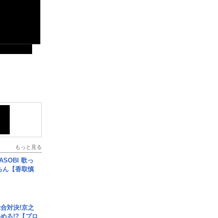
もっと見る
SOBI 歌っ
ちん【香取慎
合対決!京之
める!?【プロ