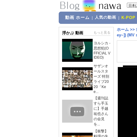
動画 ホーム
人気の動画
|
|
K-POP
ホーム
>>
浮かぶ 動画
もっと見る
ey~]) (MV s
ヨルシカ -
思想犯(O
FFICIAL V
IDEO)
サザンオ
ールスタ
ーズ 特別
ライブ20
20「Ke
e...
【週刊誌
すら手玉
に】手越
祐也さん
の会見
を...
【衝撃】
料理の失