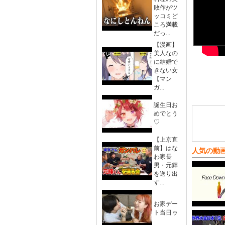
敗作がツ
ッコミど
ころ満載
だっ...
【漫画】
美人なの
に結婚で
きない女
【マン
ガ...
誕生日お
めでとう
♡
【上京直
前】はな
人気の動
わ家長
男・元輝
を送り出
す...
お家デー
ト当日ゥ