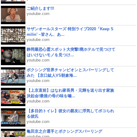
ご紹介します!!!
youtube.com
サザンオールスターズ 特別ライブ2020「Keep S
milin’ ~皆さん、あ...
youtube.com
静岡最恐心霊スポット大突撃!廃ホテルで見つけて
はいけないモノを見つけ...
youtube.com
ボクシング世界チャンピオンとスパーリングして
みた 【京口紘人VS朝倉海...
youtube.com
【上京直前】はなわ家長男・元輝を送り出す家族
決起会!最後の母の味を噛...
youtube.com
【多目的トイレ】彼女の親友に浮気してボコられ
る彼氏
youtube.com
亀田京之介選手とボクシングスパーリング
youtube.com