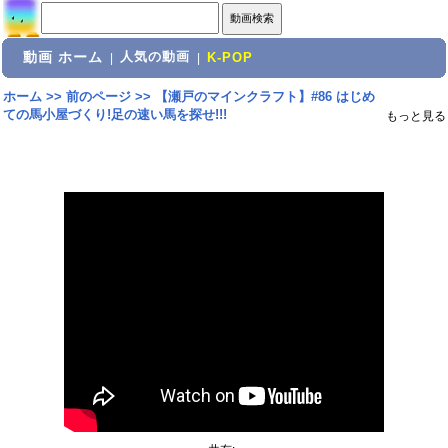
動画 ホーム
人気の動画
|
|
K-POP
ホーム
>>
前のページ
>>
【瀬戸のマインクラフト】#86 はじめ
ての馬小屋づくり!足の速い馬を探せ!!!
もっと見る