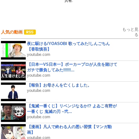
共有:
もっと見
人気の動画
る
夜に駆ける/YOASOBI 歌ってみた!しんごちん
【香取慎吾】
youtube.com
【日本一VS日本一】ポーカープロが人生を賭けて
ガチで勝負してみた!!!!!!...
youtube.com
【報告】お母さんを亡くしました。
youtube.com
【鬼滅一番くじ】リベンジなるか!? よゐこ有野が
一番くじ 鬼滅の刃 ~弐...
youtube.com
【漫画】凡人で終わる人の悪い習慣【マンガ動
画】
youtube.com