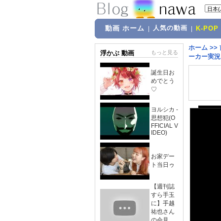
動画 ホーム
人気の動画
|
|
K-POP
ホーム
>>
浮かぶ 動画
もっと見る
ーカー実況
誕生日お
めでとう
♡
ヨルシカ -
思想犯(O
FFICIAL V
IDEO)
お家デー
ト当日ゥ
【週刊誌
すら手玉
に】手越
祐也さん
の会見