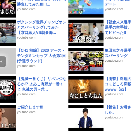
勝負してみた!!!!!!...
デート
youtube.com
youtube.com
ボクシング世界チャンピオン
【朝倉未来選
とスパーリングしてみた
選手の空手技
【京口紘人VS朝倉海...
てビビった!!
youtube.com
youtube.com
【CH1 前編】2020 アース・
亀田京之介選
モンダミンカップ 大会第1日
スパーリング
(予選ラウンド)...
youtube.com
youtube.com
【鬼滅一番くじ】リベンジな
【衝撃】料理
るか!? よゐこ有野が一番く
コミどころ満載
じ 鬼滅の刃 ~弐...
wwww【#2】
youtube.com
youtube.com
ご紹介します!!!
【報告】お母
youtube.com
した。
youtube.com