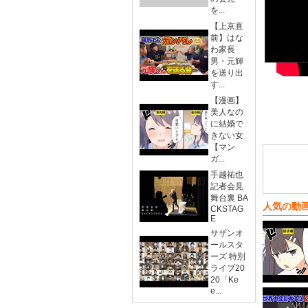
を...
【上京直
前】はな
わ家長
男・元輝
を送り出
す...
【漫画】
美人なの
に結婚で
きない女
【マン
ガ...
手越祐也
記者会見
舞台裏 BA
人気の動
CKSTAG
E
サザンオ
ールスタ
ーズ 特別
ライブ20
20「Ke
e...