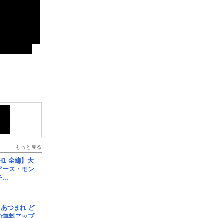
もっと見る
H1 全編】大
 アース・モン
..
信] あつまれ ど
の無料アップ