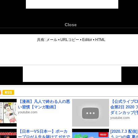
Close
6
共有:
メール
•
URLコピー
•
Editor
•
HTML
画
【漫画】凡人で終わる人の悪
【公式ライブC
い習慣【マンガ動画】
会第2日 2020
youtube.com
ダミンカップ(予.
youtube.com
【日本一VS日本一】ポーカ
[2020.7.3 配
ープロが人生を賭けてガチで
うぶつの森 夏