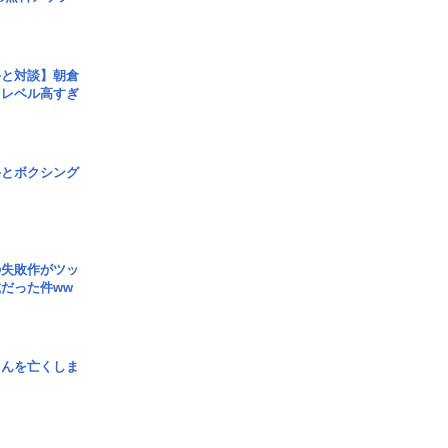
手と対談】朝倉
、レベル高すぎ
手とボクシング
の失敗作がツッ
だった件ww
さんを亡くしま