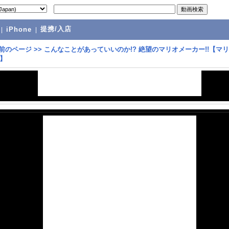
提携/入店
|
iPhone
|
前のページ
>>
こんなことがあっていいのか!? 絶望のマリオメーカー!!【マ
】