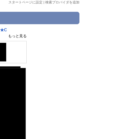
スタートページに設定
|
検索プロバイダを追加
★C
もっと見る