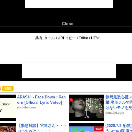
Close
6
共有:
メール
•
URLコピー
•
Editor
•
HTML
画
ARASHI - Face Down : Reb
静岡最恐心霊
orn [Official Lyric Video]
撃!廃ホテルで
youtube.com
けないモノを見つ
youtube.com
【緊急対談】宮迫さん・・・
[2020.7.3 配
ぶっちゃけ・・・・
うぶつの森 夏