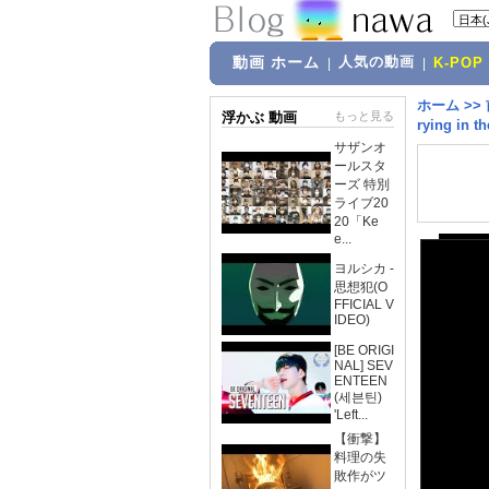
動画 ホーム
人気の動画
|
|
K-POP
ホーム
>>
浮かぶ 動画
もっと見る
rying in th
サザンオ
ールスタ
ーズ 特別
ライブ20
20「Ke
e...
ヨルシカ -
思想犯(O
FFICIAL V
IDEO)
[BE ORIGI
NAL] SEV
ENTEEN
(세븐틴)
'Left...
【衝撃】
料理の失
敗作がツ