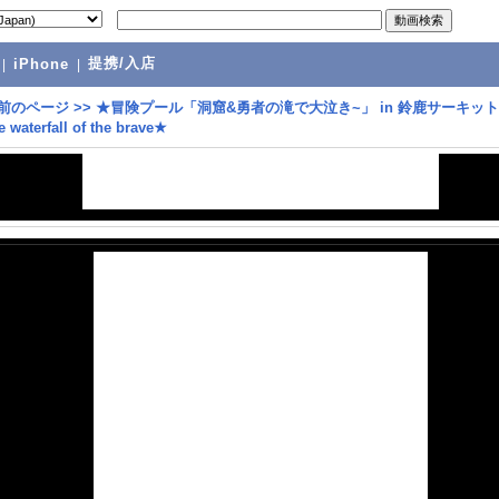
提携/入店
|
iPhone
|
前のページ
>>
★冒険プール「洞窟&勇者の滝で大泣き~」 in 鈴鹿サーキット
e waterfall of the brave★