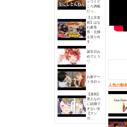
ッコミど
ころ満載
だっ...
【上京直
前】はな
わ家長
男・元輝
を送り出
す...
誕生日お
めでとう
♡
お家デー
ト当日ゥ
人気の動
【漫画】
美人なの
に結婚で
きない女
【マン
ガ...