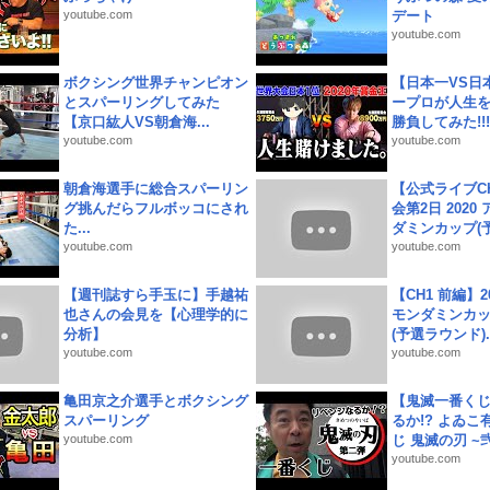
youtube.com
デート
youtube.com
ボクシング世界チャンピオン
【日本一VS日
とスパーリングしてみた
ープロが人生
【京口紘人VS朝倉海...
勝負してみた!!!!!
youtube.com
youtube.com
朝倉海選手に総合スパーリン
【公式ライブC
グ挑んだらフルボッコにされ
会第2日 2020
た...
ダミンカップ(予.
youtube.com
youtube.com
【週刊誌すら手玉に】手越祐
【CH1 前編】2
也さんの会見を【心理学的に
モンダミンカッ
分析】
(予選ラウンド)..
youtube.com
youtube.com
亀田京之介選手とボクシング
【鬼滅一番く
スパーリング
るか!? よゐ
youtube.com
じ 鬼滅の刃 ~弐.
youtube.com