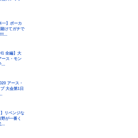
本一】ポーカ
を賭けてガチで
!...
H1 全編】大
 アース・モン
..
020 アース・
プ 大会第1日
.
じ】リベンジな
こ有野が一番く
..