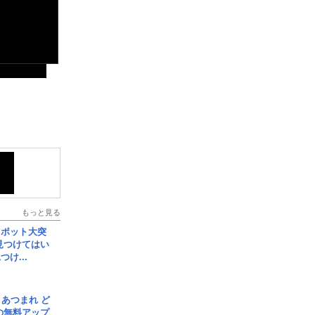
もっと見る
スポット大突
見つけてはい
け...
信] あつまれ ど
の無料アップ