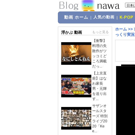
動画 ホーム
人気の動画
|
|
K-POP
ホーム
>>
浮かぶ 動画
もっと見る
っくり実況
【衝撃】
料理の失
敗作がツ
ッコミど
ころ満載
だっ...
【上京直
前】はな
わ家長
男・元輝
を送り出
す...
サザンオ
ールスタ
ーズ 特別
ライブ20
20「Ke
e...