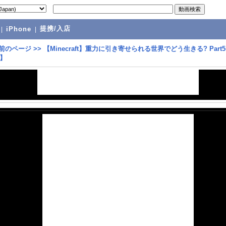
提携/入店
|
iPhone
|
前のページ
>>
【Minecraft】重力に引き寄せられる世界でどう生きる? Part
】