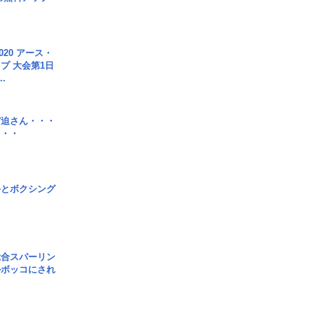
020 アース・
プ 大会第1日
.
宮迫さん・・・
・・・
手とボクシング
総合スパーリン
ルボッコにされ