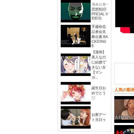
ヨルシカ -
思想犯(O
FFICIAL V
IDEO)
手越祐也
記者会見
舞台裏 BA
CKSTAG
E
【漫画】
美人なの
に結婚で
きない女
【マン
ガ...
誕生日お
人気の動
めでとう
♡
お家デー
ト当日ゥ