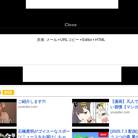
Close
6
共有:
メール
•
URLコピー
•
Editor
•
HTML
画
ご紹介します!!!
【漫画】凡人
youtube.com
い習慣【マン
youtube.com
石橋貴明がゴイスーなスポー
[2020.7.3 配
ツニュースをお届けしちゃ
うぶつの森 夏