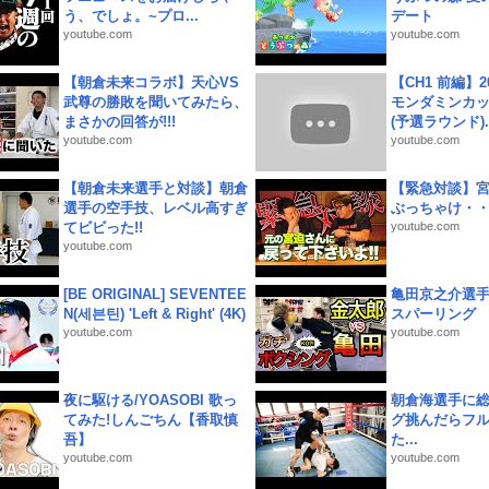
う、でしょ。~プロ...
デート
youtube.com
youtube.com
【朝倉未来コラボ】天心VS
【CH1 前編】2
武尊の勝敗を聞いてみたら、
モンダミンカッ
まさかの回答が!!!
(予選ラウンド)..
youtube.com
youtube.com
【朝倉未来選手と対談】朝倉
【緊急対談】
選手の空手技、レベル高すぎ
ぶっちゃけ・
てビビった!!
youtube.com
youtube.com
[BE ORIGINAL] SEVENTEE
亀田京之介選
N(세븐틴) 'Left & Right' (4K)
スパーリング
youtube.com
youtube.com
夜に駆ける/YOASOBI 歌っ
朝倉海選手に
てみた!しんごちん【香取慎
グ挑んだらフ
吾】
た...
youtube.com
youtube.com