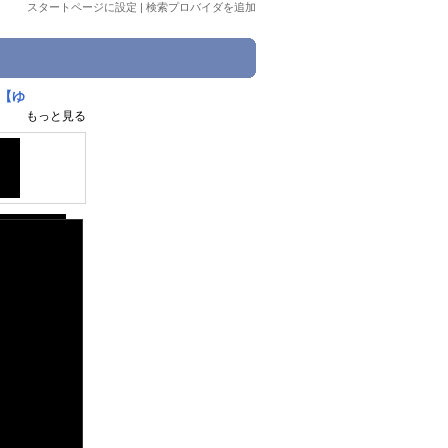
スタートページに設定
|
検索プロバイダを追加
5【ゆ
もっと見る