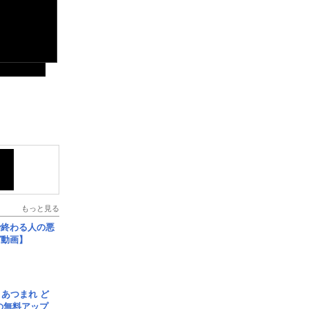
もっと見る
で終わる人の悪
ガ動画】
信] あつまれ ど
の無料アップ