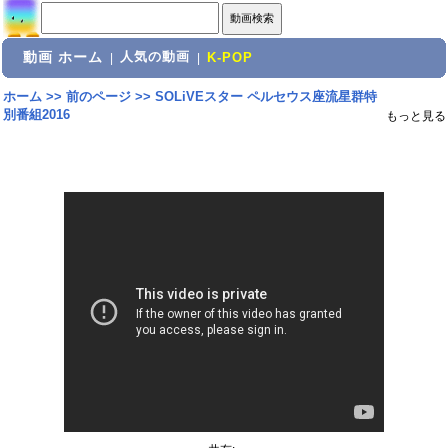
動画 ホーム
人気の動画
|
|
K-POP
ホーム
>>
前のページ
>>
SOLiVEスター ペルセウス座流星群特
別番組2016
もっと見る