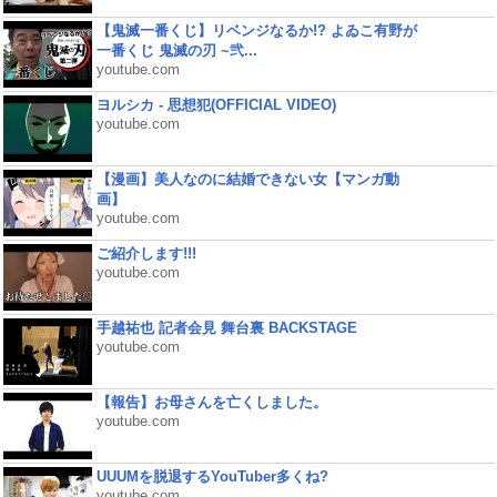
【鬼滅一番くじ】リベンジなるか!? よゐこ有野が
一番くじ 鬼滅の刃 ~弐...
youtube.com
ヨルシカ - 思想犯(OFFICIAL VIDEO)
youtube.com
【漫画】美人なのに結婚できない女【マンガ動
画】
youtube.com
ご紹介します!!!
youtube.com
手越祐也 記者会見 舞台裏 BACKSTAGE
youtube.com
【報告】お母さんを亡くしました。
youtube.com
UUUMを脱退するYouTuber多くね?
youtube.com