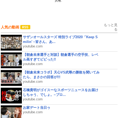
共有:
もっと見
人気の動画
る
サザンオールスターズ 特別ライブ2020「Keep S
milin’ ~皆さん、あ...
youtube.com
【朝倉未来選手と対談】朝倉選手の空手技、レベ
ル高すぎてビビった!!
youtube.com
【朝倉未来コラボ】天心VS武尊の勝敗を聞いてみ
たら、まさかの回答が!!!
youtube.com
石橋貴明がゴイスーなスポーツニュースをお届け
しちゃう、でしょ。~プロ...
youtube.com
お家デート当日ゥ
youtube.com