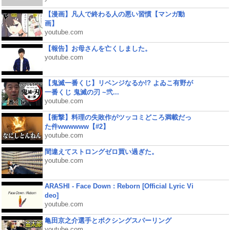
【漫画】凡人で終わる人の悪い習慣【マンガ動
画】
youtube.com
【報告】お母さんを亡くしました。
youtube.com
【鬼滅一番くじ】リベンジなるか!? よゐこ有野が
一番くじ 鬼滅の刃 ~弐...
youtube.com
【衝撃】料理の失敗作がツッコミどころ満載だっ
た件wwwwww【#2】
youtube.com
間違えてストロングゼロ買い過ぎた。
youtube.com
ARASHI - Face Down : Reborn [Official Lyric Vi
deo]
youtube.com
亀田京之介選手とボクシングスパーリング
youtube.com