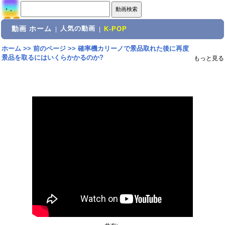
動画 ホーム
人気の動画
|
|
K-POP
ホーム
>>
前のページ
>>
確率機カリーノで景品取れた後に再度
景品を取るにはいくらかかるのか?
もっと見る