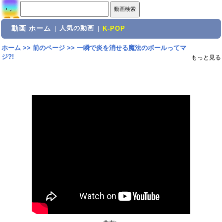
動画 ホーム
人気の動画
|
|
K-POP
ホーム
>>
前のページ
>>
一瞬で炎を消せる魔法のボールってマ
ジ?!
もっと見る