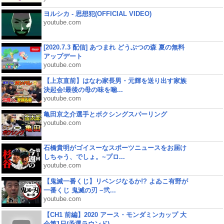
ヨルシカ - 思想犯(OFFICIAL VIDEO)
youtube.com
[2020.7.3 配信] あつまれ どうぶつの森 夏の無料
アップデート
youtube.com
【上京直前】はなわ家長男・元輝を送り出す家族
決起会!最後の母の味を噛...
youtube.com
亀田京之介選手とボクシングスパーリング
youtube.com
石橋貴明がゴイスーなスポーツニュースをお届け
しちゃう、でしょ。~プロ...
youtube.com
【鬼滅一番くじ】リベンジなるか!? よゐこ有野が
一番くじ 鬼滅の刃 ~弐...
youtube.com
【CH1 前編】2020 アース・モンダミンカップ 大
会第1日(予選ラウンド)...