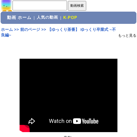
動画 ホーム
人気の動画
|
|
K-POP
ホーム
>>
前のページ
>>
【ゆっくり茶番】 ゆっくり卒業式 ~不
良編~
もっと見る