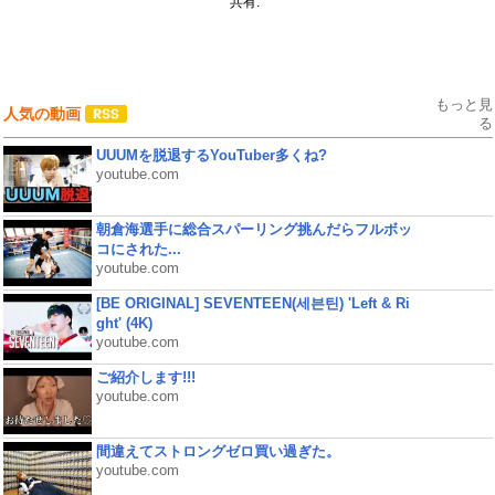
共有:
もっと見
人気の動画
る
UUUMを脱退するYouTuber多くね?
youtube.com
朝倉海選手に総合スパーリング挑んだらフルボッ
コにされた...
youtube.com
[BE ORIGINAL] SEVENTEEN(세븐틴) 'Left & Ri
ght' (4K)
youtube.com
ご紹介します!!!
youtube.com
間違えてストロングゼロ買い過ぎた。
youtube.com