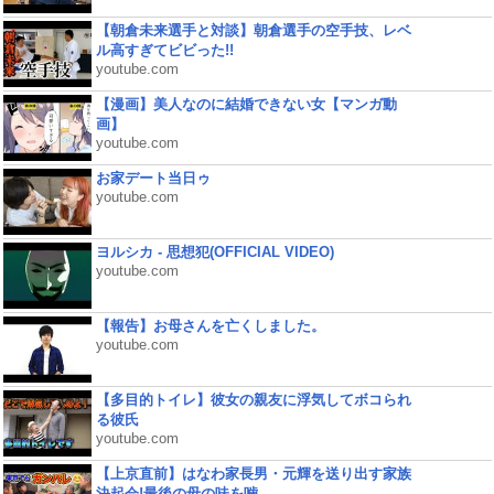
【朝倉未来選手と対談】朝倉選手の空手技、レベ
ル高すぎてビビった!!
youtube.com
【漫画】美人なのに結婚できない女【マンガ動
画】
youtube.com
お家デート当日ゥ
youtube.com
ヨルシカ - 思想犯(OFFICIAL VIDEO)
youtube.com
【報告】お母さんを亡くしました。
youtube.com
【多目的トイレ】彼女の親友に浮気してボコられ
る彼氏
youtube.com
【上京直前】はなわ家長男・元輝を送り出す家族
決起会!最後の母の味を噛...