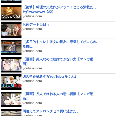
【衝撃】料理の失敗作がツッコミどころ満載だっ
た件wwwwww【#2】
youtube.com
お家デート当日ゥ
youtube.com
【多目的トイレ】彼女の親友に浮気してボコられ
る彼氏
youtube.com
【漫画】美人なのに結婚できない女【マンガ動
画】
youtube.com
UUUMを脱退するYouTuber多くね?
youtube.com
【漫画】凡人で終わる人の悪い習慣【マンガ動
画】
youtube.com
間違えてストロングゼロ買い過ぎた。
youtube.com