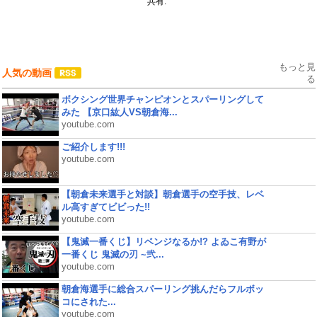
共有:
もっと見
人気の動画
る
ボクシング世界チャンピオンとスパーリングして
みた 【京口紘人VS朝倉海...
youtube.com
ご紹介します!!!
youtube.com
【朝倉未来選手と対談】朝倉選手の空手技、レベ
ル高すぎてビビった!!
youtube.com
【鬼滅一番くじ】リベンジなるか!? よゐこ有野が
一番くじ 鬼滅の刃 ~弐...
youtube.com
朝倉海選手に総合スパーリング挑んだらフルボッ
コにされた...
youtube.com