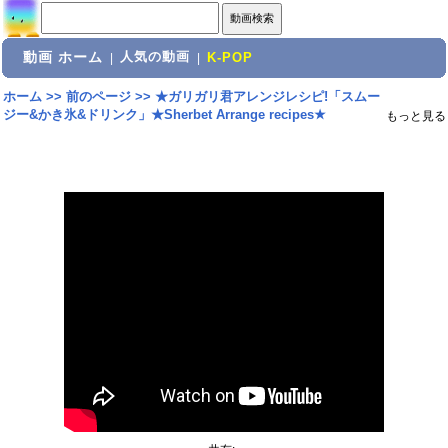
動画 ホーム
人気の動画
|
|
K-POP
ホーム
>>
前のページ
>>
★ガリガリ君アレンジレシピ!「スムー
ジー&かき氷&ドリンク」★Sherbet Arrange recipes★
もっと見る