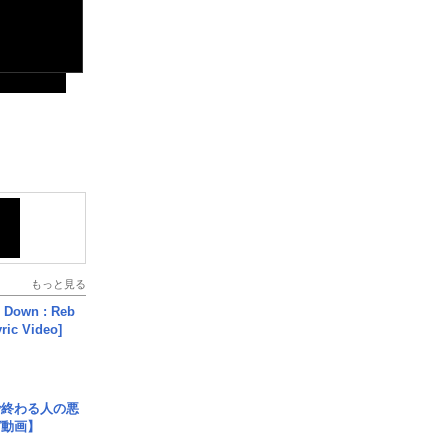
もっと見る
 Down : Reb
yric Video]
で終わる人の悪
ガ動画】