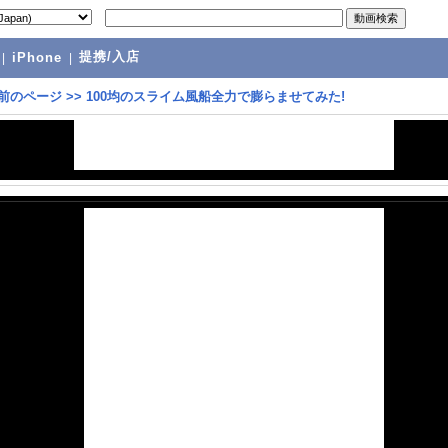
提携/入店
|
iPhone
|
前のページ
>>
100均のスライム風船全力で膨らませてみた!