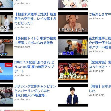
youtube.com
【朝倉未来選手と対談】朝倉
ご紹介します!!!
選手の空手技、レベル高すぎ
youtube.com
てビビった!!
youtube.com
【多目的トイレ】彼女の親友
金太郎選手と総
に浮気してボコられる彼氏
介が腕十字を決
youtube.com
ボクサーvs総合.
youtube.com
[2020.7.3 配信] あつまれ ど
【緊急対談】
うぶつの森 夏の無料アップ
ぶっちゃけ・
デート
youtube.com
youtube.com
ボクシング世界チャンピオン
【報告】お母
とスパーリングしてみた
した。
【京口紘人VS朝倉海...
youtube.com
youtube.com