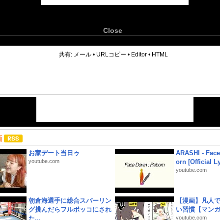
Close
6
共有:
メール
•
URLコピー
•
Editor
•
HTML
画
お家デート当日ゥ
ARASHI - Face
youtube.com
orn [Official L
youtube.com
朝倉海選手に総合スパーリン
【漫画】凡人
グ挑んだらフルボッコにされ
い習慣【マン
た...
youtube.com