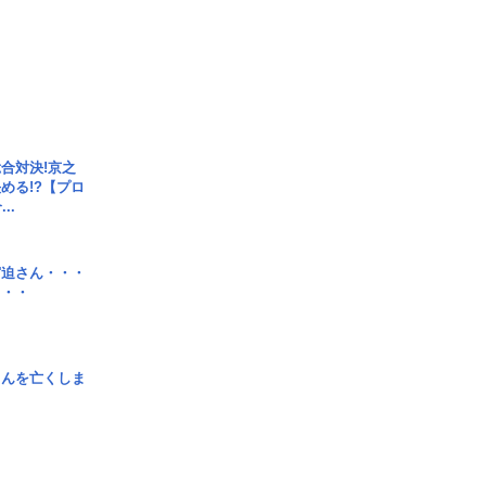
合対決!京之
める!?【プロ
..
宮迫さん・・・
・・・
さんを亡くしま