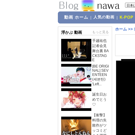
動画 ホーム
人気の動画
|
|
K-POP
ホーム
>>
浮かぶ 動画
もっと見る
手越祐也
記者会見
舞台裏 BA
CKSTAG
E
[BE ORIGI
NAL] SEV
ENTEEN
(세븐틴)
'Left...
誕生日お
めでとう
♡
【衝撃】
料理の失
敗作がツ
ッコミど