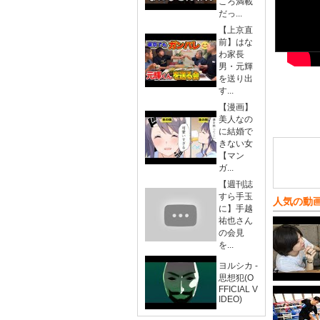
ころ満載
だっ...
【上京直
前】はな
わ家長
男・元輝
を送り出
す...
【漫画】
美人なの
に結婚で
きない女
【マン
ガ...
【週刊誌
すら手玉
人気の動
に】手越
祐也さん
の会見
を...
ヨルシカ -
思想犯(O
FFICIAL V
IDEO)