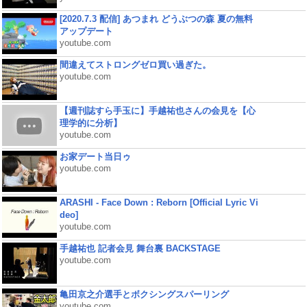
[2020.7.3 配信] あつまれ どうぶつの森 夏の無料
アップデート
youtube.com
間違えてストロングゼロ買い過ぎた。
youtube.com
【週刊誌すら手玉に】手越祐也さんの会見を【心
理学的に分析】
youtube.com
お家デート当日ゥ
youtube.com
ARASHI - Face Down : Reborn [Official Lyric Vi
deo]
youtube.com
手越祐也 記者会見 舞台裏 BACKSTAGE
youtube.com
亀田京之介選手とボクシングスパーリング
youtube.com