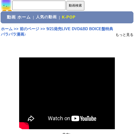
動画 ホーム
人気の動画
|
|
K-POP
ホーム
>>
前のページ
>>
9/21発売LIVE DVD&BD BOICE盤特典
パラパラ漫画♪
もっと見る