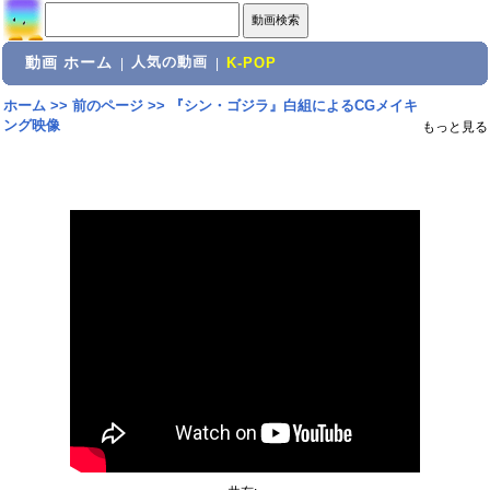
動画 ホーム
人気の動画
|
|
K-POP
ホーム
>>
前のページ
>>
『シン・ゴジラ』白組によるCGメイキ
ング映像
もっと見る