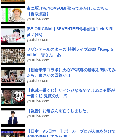
夜に駆ける/YOASOBI 歌ってみた!しんごちん
【香取慎吾】
youtube.com
[BE ORIGINAL] SEVENTEEN(세븐틴) 'Left & Ri
ght' (4K)
youtube.com
サザンオールスターズ 特別ライブ2020「Keep S
milin’ ~皆さん、あ...
youtube.com
【朝倉未来コラボ】天心VS武尊の勝敗を聞いてみ
たら、まさかの回答が!!!
youtube.com
【鬼滅一番くじ】リベンジなるか!? よゐこ有野が
一番くじ 鬼滅の刃 ~弐...
youtube.com
【報告】お母さんを亡くしました。
youtube.com
【日本一VS日本一】ポーカープロが人生を賭けて
ガチで勝負してみた!!!!!!...