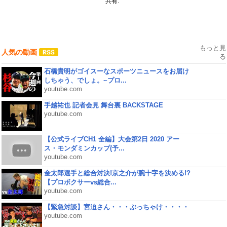
共有:
もっと見
人気の動画
る
石橋貴明がゴイスーなスポーツニュースをお届け
しちゃう、でしょ。~プロ...
youtube.com
手越祐也 記者会見 舞台裏 BACKSTAGE
youtube.com
【公式ライブCH1 全編】大会第2日 2020 アー
ス・モンダミンカップ(予...
youtube.com
金太郎選手と総合対決!京之介が腕十字を決める!?
【プロボクサーvs総合...
youtube.com
【緊急対談】宮迫さん・・・ぶっちゃけ・・・・
youtube.com