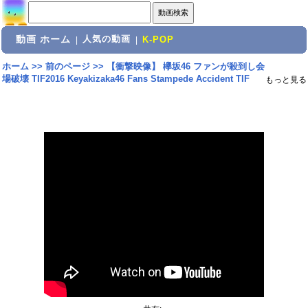
動画 ホーム
人気の動画
|
|
K-POP
ホーム
>>
前のページ
>>
【衝撃映像】 欅坂46 ファンが殺到し会
場破壊 TIF2016 Keyakizaka46 Fans Stampede Accident TIF
もっと見る