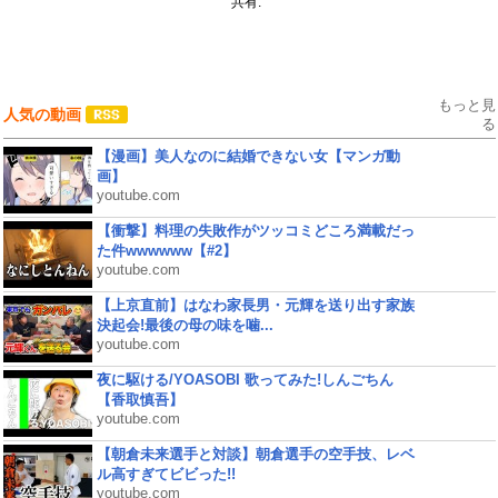
共有:
もっと見
人気の動画
る
【漫画】美人なのに結婚できない女【マンガ動
画】
youtube.com
【衝撃】料理の失敗作がツッコミどころ満載だっ
た件wwwwww【#2】
youtube.com
【上京直前】はなわ家長男・元輝を送り出す家族
決起会!最後の母の味を噛...
youtube.com
夜に駆ける/YOASOBI 歌ってみた!しんごちん
【香取慎吾】
youtube.com
【朝倉未来選手と対談】朝倉選手の空手技、レベ
ル高すぎてビビった!!
youtube.com