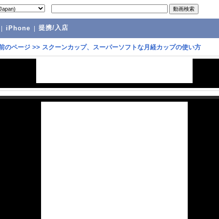
提携/入店
|
iPhone
|
前のページ
>>
スクーンカップ、スーパーソフトな月経カップの使い方