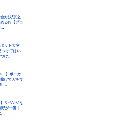
合対決!京之
める!?【プロ
..
スポット大突
見つけてはい
け...
本一】ポーカ
を賭けてガチで
!...
じ】リベンジな
こ有野が一番く
..