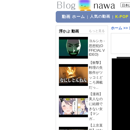
動画 ホーム
人気の動画
|
|
K-POP
ホーム
>>
浮かぶ 動画
もっと見る
ヨルシカ -
思想犯(O
FFICIAL V
IDEO)
【衝撃】
料理の失
敗作がツ
ッコミど
ころ満載
だっ...
【漫画】
美人なの
に結婚で
きない女
【マン
ガ...
【上京直