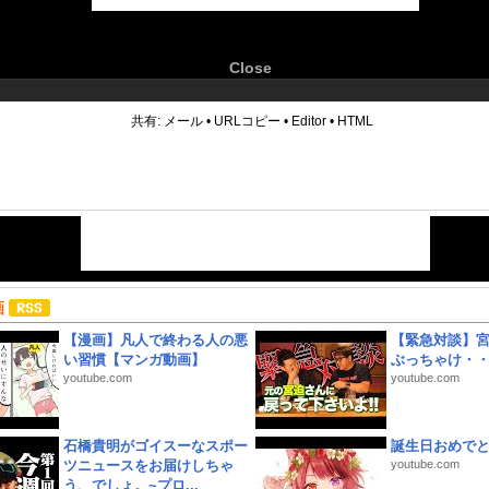
Close
6
共有:
メール
•
URLコピー
•
Editor
•
HTML
画
【漫画】凡人で終わる人の悪
【緊急対談】
い習慣【マンガ動画】
ぶっちゃけ・
youtube.com
youtube.com
石橋貴明がゴイスーなスポー
誕生日おめで
ツニュースをお届けしちゃ
youtube.com
う、でしょ。~プロ...