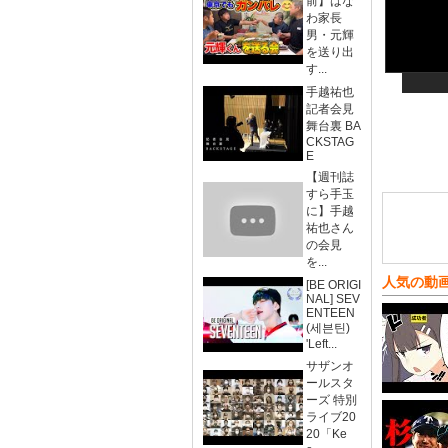
前】はな
わ家長
男・元輝
を送り出
す...
手越祐也
記者会見
舞台裏 BA
CKSTAG
E
【週刊誌
すら手玉
に】手越
祐也さん
の会見
を...
人気の動
[BE ORIGI
NAL] SEV
ENTEEN
(세븐틴)
'Left...
サザンオ
ールスタ
ーズ 特別
ライブ20
20「Ke