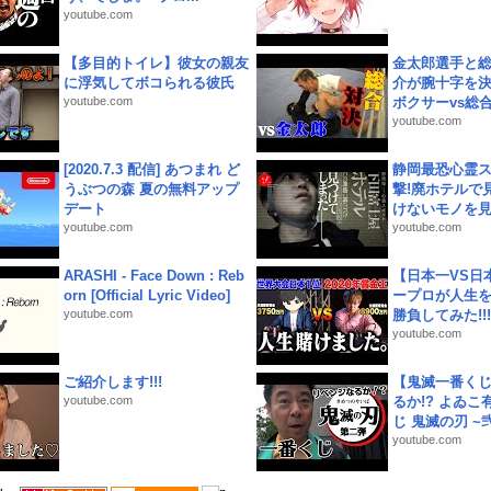
youtube.com
【多目的トイレ】彼女の親友
金太郎選手と総
に浮気してボコられる彼氏
介が腕十字を決
youtube.com
ボクサーvs総合.
youtube.com
[2020.7.3 配信] あつまれ ど
静岡最恐心霊
うぶつの森 夏の無料アップ
撃!廃ホテルで
デート
けないモノを見つ
youtube.com
youtube.com
ARASHI - Face Down : Reb
【日本一VS日
orn [Official Lyric Video]
ープロが人生
youtube.com
勝負してみた!!!!!
youtube.com
ご紹介します!!!
【鬼滅一番く
youtube.com
るか!? よゐ
じ 鬼滅の刃 ~弐.
youtube.com