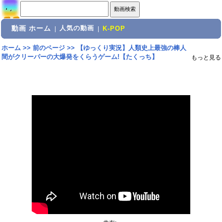
動画 ホーム
人気の動画
|
|
K-POP
ホーム
>>
前のページ
>>
【ゆっくり実況】人類史上最強の棒人
間がクリーパーの大爆発をくらうゲーム!【たくっち】
もっと見る