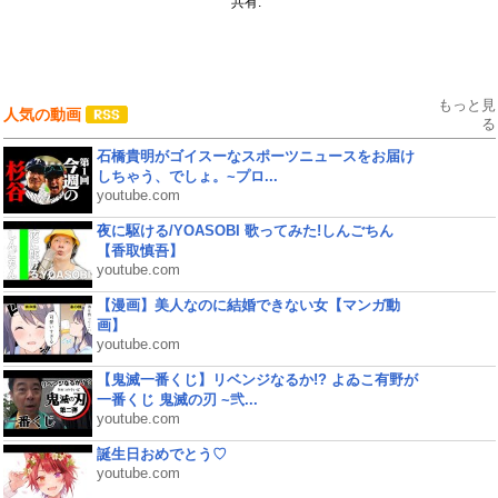
共有:
もっと見
人気の動画
る
石橋貴明がゴイスーなスポーツニュースをお届け
しちゃう、でしょ。~プロ...
youtube.com
夜に駆ける/YOASOBI 歌ってみた!しんごちん
【香取慎吾】
youtube.com
【漫画】美人なのに結婚できない女【マンガ動
画】
youtube.com
【鬼滅一番くじ】リベンジなるか!? よゐこ有野が
一番くじ 鬼滅の刃 ~弐...
youtube.com
誕生日おめでとう♡
youtube.com