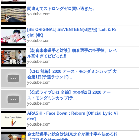
間違えてストロングゼロ買い過ぎた。
youtube.com
[BE ORIGINAL] SEVENTEEN(세븐틴) 'Left & Ri
ght' (4K)
youtube.com
【朝倉未来選手と対談】朝倉選手の空手技、レベ
ル高すぎてビビった!!
youtube.com
【CH1 前編】2020 アース・モンダミンカップ 大
会第1日(予選ラウンド)...
youtube.com
【公式ライブCH1 全編】大会第2日 2020 アー
ス・モンダミンカップ(予...
youtube.com
ARASHI - Face Down : Reborn [Official Lyric Vi
deo]
youtube.com
金太郎選手と総合対決!京之介が腕十字を決める!?
【プロボクサーvs総合...