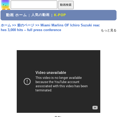
動画 ホーム
人気の動画
|
|
K-POP
ホーム
>>
前のページ
>>
Miami Marlins OF Ichiro Suzuki reac
hes 3,000 hits -- full press conference
もっと見る