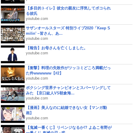
【多目的トイレ】彼女の親友に浮気してボコられ
る彼氏
youtube.com
サザンオールスターズ 特別ライブ2020「Keep S
milin’ ~皆さん、あ...
youtube.com
【報告】お母さんを亡くしました。
youtube.com
【衝撃】料理の失敗作がツッコミどころ満載だっ
た件wwwwww【#2】
youtube.com
ボクシング世界チャンピオンとスパーリングして
みた 【京口紘人VS朝倉海...
youtube.com
【漫画】美人なのに結婚できない女【マンガ動
画】
youtube.com
【鬼滅一番くじ】リベンジなるか!? よゐこ有野が
一番くじ 鬼滅の刃 ~弐...