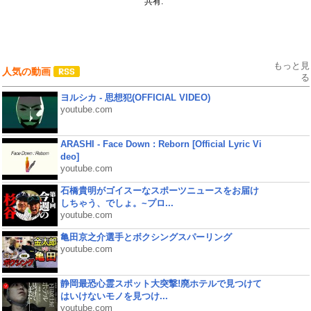
共有:
もっと見
人気の動画
る
ヨルシカ - 思想犯(OFFICIAL VIDEO)
youtube.com
ARASHI - Face Down : Reborn [Official Lyric Vi
deo]
youtube.com
石橋貴明がゴイスーなスポーツニュースをお届け
しちゃう、でしょ。~プロ...
youtube.com
亀田京之介選手とボクシングスパーリング
youtube.com
静岡最恐心霊スポット大突撃!廃ホテルで見つけて
はいけないモノを見つけ...
youtube.com