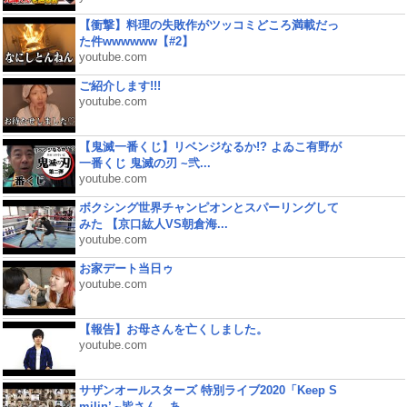
【衝撃】料理の失敗作がツッコミどころ満載だっ
た件wwwwww【#2】
youtube.com
ご紹介します!!!
youtube.com
【鬼滅一番くじ】リベンジなるか!? よゐこ有野が
一番くじ 鬼滅の刃 ~弐...
youtube.com
ボクシング世界チャンピオンとスパーリングして
みた 【京口紘人VS朝倉海...
youtube.com
お家デート当日ゥ
youtube.com
【報告】お母さんを亡くしました。
youtube.com
サザンオールスターズ 特別ライブ2020「Keep S
milin’ ~皆さん、あ...