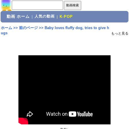
動画 ホーム
人気の動画
|
|
K-POP
ホーム
>>
前のページ
>>
Baby loves fluffy dog, tries to give h
ugs
もっと見る