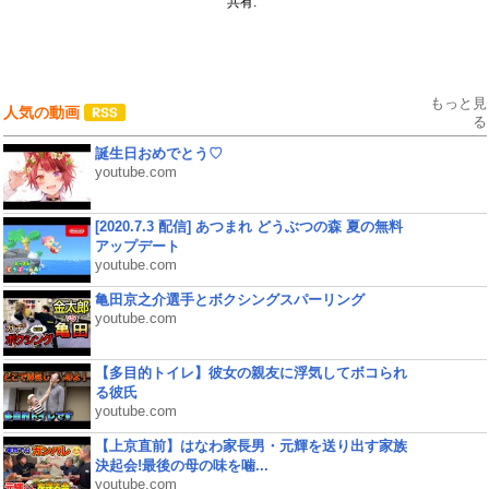
共有:
もっと見
人気の動画
る
誕生日おめでとう♡
youtube.com
[2020.7.3 配信] あつまれ どうぶつの森 夏の無料
アップデート
youtube.com
亀田京之介選手とボクシングスパーリング
youtube.com
【多目的トイレ】彼女の親友に浮気してボコられ
る彼氏
youtube.com
【上京直前】はなわ家長男・元輝を送り出す家族
決起会!最後の母の味を噛...
youtube.com