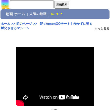
動画 ホーム
人気の動画
|
|
K-POP
ホーム
>>
前のページ
>>
【PokemonGOチート】歩かずに卵を
孵化させるマシーン
もっと見る