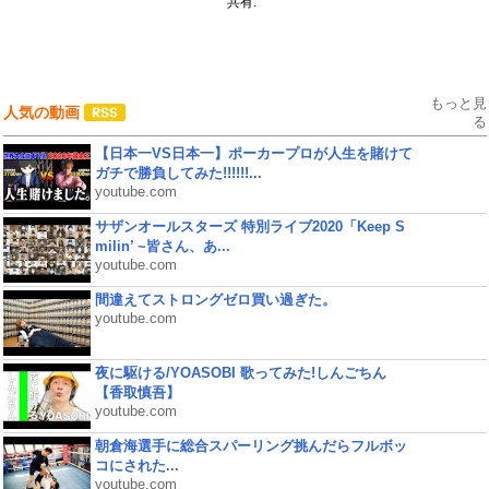
共有:
もっと見
人気の動画
る
【日本一VS日本一】ポーカープロが人生を賭けて
ガチで勝負してみた!!!!!!...
youtube.com
サザンオールスターズ 特別ライブ2020「Keep S
milin’ ~皆さん、あ...
youtube.com
間違えてストロングゼロ買い過ぎた。
youtube.com
夜に駆ける/YOASOBI 歌ってみた!しんごちん
【香取慎吾】
youtube.com
朝倉海選手に総合スパーリング挑んだらフルボッ
コにされた...
youtube.com