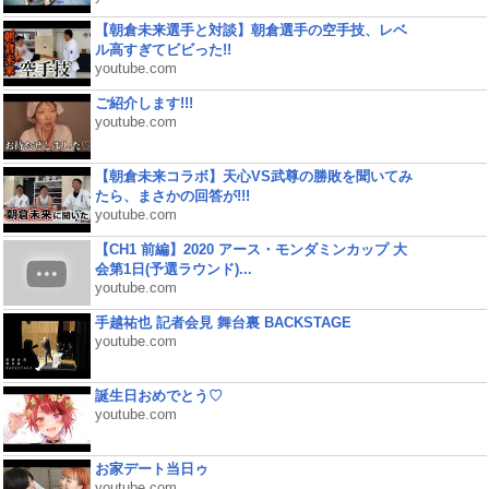
【朝倉未来選手と対談】朝倉選手の空手技、レベ
ル高すぎてビビった!!
youtube.com
ご紹介します!!!
youtube.com
【朝倉未来コラボ】天心VS武尊の勝敗を聞いてみ
たら、まさかの回答が!!!
youtube.com
【CH1 前編】2020 アース・モンダミンカップ 大
会第1日(予選ラウンド)...
youtube.com
手越祐也 記者会見 舞台裏 BACKSTAGE
youtube.com
誕生日おめでとう♡
youtube.com
お家デート当日ゥ
youtube.com