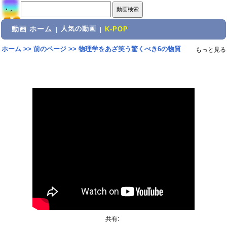
動画 ホーム
人気の動画
|
|
K-POP
ホーム
>>
前のページ
>>
物理学をあざ笑う驚くべき6の物質
もっと見る
共有: