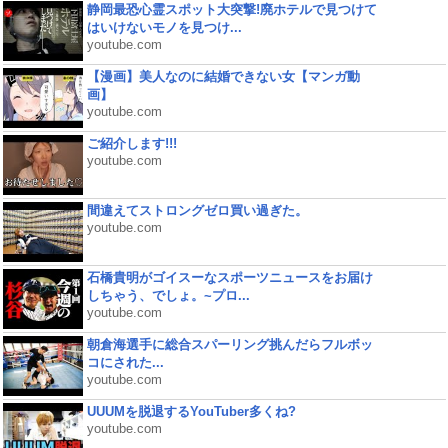
静岡最恐心霊スポット大突撃!廃ホテルで見つけて
はいけないモノを見つけ...
youtube.com
【漫画】美人なのに結婚できない女【マンガ動
画】
youtube.com
ご紹介します!!!
youtube.com
間違えてストロングゼロ買い過ぎた。
youtube.com
石橋貴明がゴイスーなスポーツニュースをお届け
しちゃう、でしょ。~プロ...
youtube.com
朝倉海選手に総合スパーリング挑んだらフルボッ
コにされた...
youtube.com
UUUMを脱退するYouTuber多くね?
youtube.com