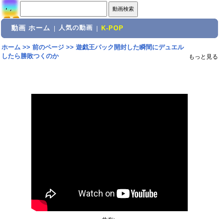
動画 ホーム
人気の動画
|
|
K-POP
ホーム
>>
前のページ
>>
遊戯王パック開封した瞬間にデュエル
したら勝敗つくのか
もっと見る