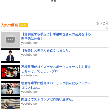
共有:
もっと見
人気の動画
る
【週刊誌すら手玉に】手越祐也さんの会見を【心
理学的に分析】
youtube.com
【報告】お母さんを亡くしました。
youtube.com
石橋貴明がゴイスーなスポーツニュースをお届け
しちゃう、でしょ。~プロ...
youtube.com
朝倉海選手に総合スパーリング挑んだらフルボッ
コにされた...
youtube.com
間違えてストロングゼロ買い過ぎた。
youtube.com