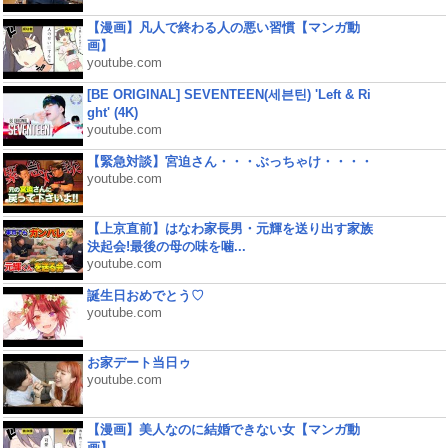
【漫画】凡人で終わる人の悪い習慣【マンガ動
画】
youtube.com
[BE ORIGINAL] SEVENTEEN(세븐틴) 'Left & Ri
ght' (4K)
youtube.com
【緊急対談】宮迫さん・・・ぶっちゃけ・・・・
youtube.com
【上京直前】はなわ家長男・元輝を送り出す家族
決起会!最後の母の味を噛...
youtube.com
誕生日おめでとう♡
youtube.com
お家デート当日ゥ
youtube.com
【漫画】美人なのに結婚できない女【マンガ動
画】