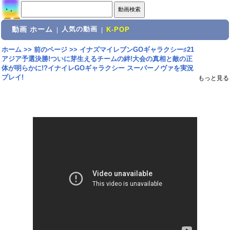
動画 ホーム
人気の動画
|
|
K-POP
ホーム
>>
前のページ
>>
イナズマイレブンGOギャラクシー♯21
アジア予選決勝!ついに芽生えるチームの絆!大会の真相と敵の正
体が明らかに!?イナイレGOギャラクシー スーパーノヴァを実況
プレイ!
もっと見る