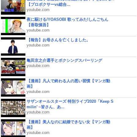
【プロボクサーvs総合...
youtube.com
夜に駆ける/YOASOBI 歌ってみた!しんごちん
【香取慎吾】
youtube.com
【報告】お母さんを亡くしました。
youtube.com
亀田京之介選手とボクシングスパーリング
youtube.com
【漫画】凡人で終わる人の悪い習慣【マンガ動
画】
youtube.com
サザンオールスターズ 特別ライブ2020「Keep S
milin’ ~皆さん、あ...
youtube.com
【漫画】美人なのに結婚できない女【マンガ動
画】
youtube.com