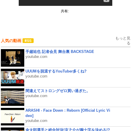
共有:
もっと見
人気の動画
る
手越祐也 記者会見 舞台裏 BACKSTAGE
youtube.com
UUUMを脱退するYouTuber多くね?
youtube.com
間違えてストロングゼロ買い過ぎた。
youtube.com
ARASHI - Face Down : Reborn [Official Lyric Vi
deo]
youtube.com
金太郎選手と総合対決!京之介が腕十字を決める!?