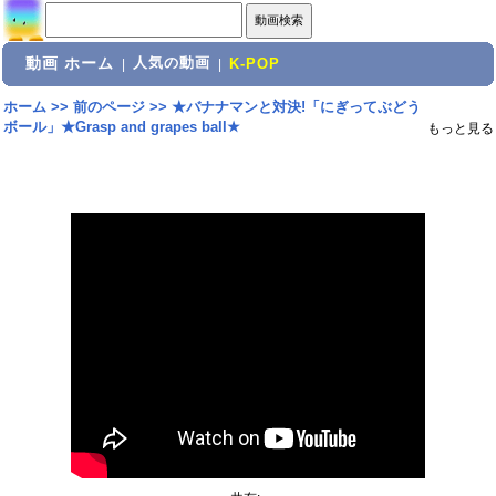
動画 ホーム
人気の動画
|
|
K-POP
ホーム
>>
前のページ
>>
★バナナマンと対決!「にぎってぶどう
ボール」★Grasp and grapes ball★
もっと見る