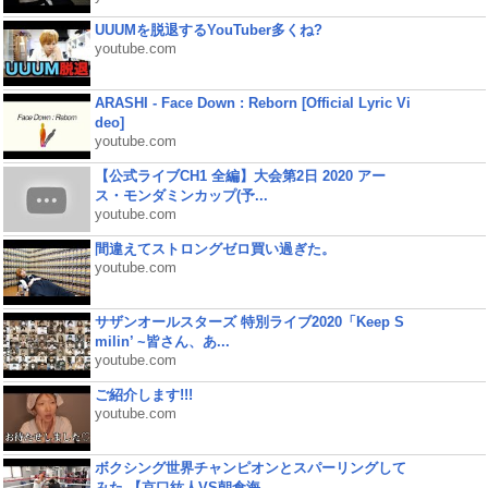
UUUMを脱退するYouTuber多くね?
youtube.com
ARASHI - Face Down : Reborn [Official Lyric Vi
deo]
youtube.com
【公式ライブCH1 全編】大会第2日 2020 アー
ス・モンダミンカップ(予...
youtube.com
間違えてストロングゼロ買い過ぎた。
youtube.com
サザンオールスターズ 特別ライブ2020「Keep S
milin’ ~皆さん、あ...
youtube.com
ご紹介します!!!
youtube.com
ボクシング世界チャンピオンとスパーリングして
みた 【京口紘人VS朝倉海...