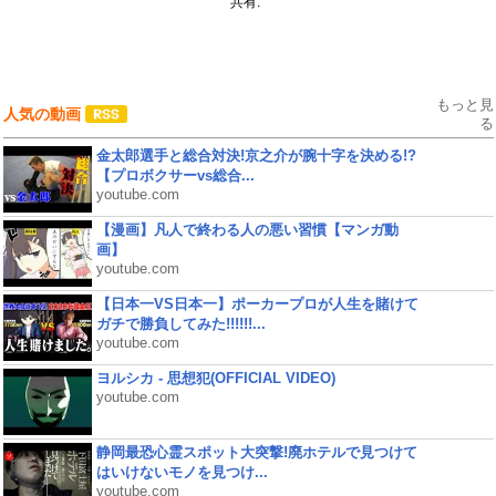
共有:
もっと見
人気の動画
る
金太郎選手と総合対決!京之介が腕十字を決める!?
【プロボクサーvs総合...
youtube.com
【漫画】凡人で終わる人の悪い習慣【マンガ動
画】
youtube.com
【日本一VS日本一】ポーカープロが人生を賭けて
ガチで勝負してみた!!!!!!...
youtube.com
ヨルシカ - 思想犯(OFFICIAL VIDEO)
youtube.com
静岡最恐心霊スポット大突撃!廃ホテルで見つけて
はいけないモノを見つけ...
youtube.com