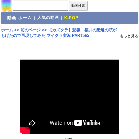
動画 ホーム
人気の動画
|
|
K-POP
ホーム
>>
前のページ
>>
【カズクラ】悲報…福井の恐竜の頭が
もげたので再現してみた!マイクラ実況 PART565
もっと見る