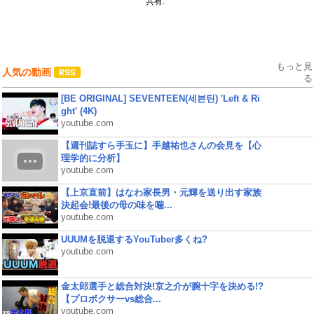
共有:
もっと見
人気の動画
る
[BE ORIGINAL] SEVENTEEN(세븐틴) 'Left & Ri
ght' (4K)
youtube.com
【週刊誌すら手玉に】手越祐也さんの会見を【心
理学的に分析】
youtube.com
【上京直前】はなわ家長男・元輝を送り出す家族
決起会!最後の母の味を噛...
youtube.com
UUUMを脱退するYouTuber多くね?
youtube.com
金太郎選手と総合対決!京之介が腕十字を決める!?
【プロボクサーvs総合...
youtube.com