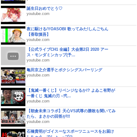
誕生日おめでとう♡
youtube.com
夜に駆ける/YOASOBI 歌ってみた!しんごちん
【香取慎吾】
youtube.com
【公式ライブCH1 全編】大会第2日 2020 アー
ス・モンダミンカップ(予...
youtube.com
亀田京之介選手とボクシングスパーリング
youtube.com
【鬼滅一番くじ】リベンジなるか!? よゐこ有野が
一番くじ 鬼滅の刃 ~弐...
youtube.com
【朝倉未来コラボ】天心VS武尊の勝敗を聞いてみ
たら、まさかの回答が!!!
youtube.com
石橋貴明がゴイスーなスポーツニュースをお届け
しちゃう、でしょ。~プロ...