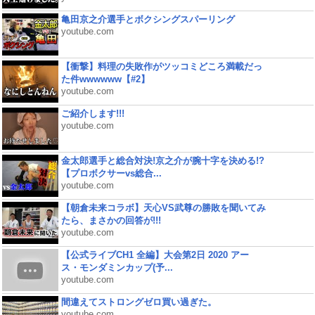
亀田京之介選手とボクシングスパーリング
youtube.com
【衝撃】料理の失敗作がツッコミどころ満載だっ
た件wwwwww【#2】
youtube.com
ご紹介します!!!
youtube.com
金太郎選手と総合対決!京之介が腕十字を決める!?
【プロボクサーvs総合...
youtube.com
【朝倉未来コラボ】天心VS武尊の勝敗を聞いてみ
たら、まさかの回答が!!!
youtube.com
【公式ライブCH1 全編】大会第2日 2020 アー
ス・モンダミンカップ(予...
youtube.com
間違えてストロングゼロ買い過ぎた。
youtube.com