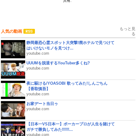
共有:
もっと見
人気の動画
る
静岡最恐心霊スポット大突撃!廃ホテルで見つけて
はいけないモノを見つけ...
youtube.com
UUUMを脱退するYouTuber多くね?
youtube.com
夜に駆ける/YOASOBI 歌ってみた!しんごちん
【香取慎吾】
youtube.com
お家デート当日ゥ
youtube.com
【日本一VS日本一】ポーカープロが人生を賭けて
ガチで勝負してみた!!!!!!...
youtube.com