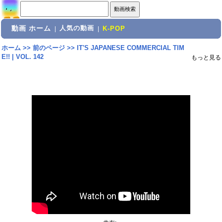
動画 ホーム
人気の動画
|
|
K-POP
ホーム
>>
前のページ
>>
IT'S JAPANESE COMMERCIAL TIM
E!! | VOL. 142
もっと見る