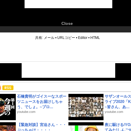
Close
6
共有:
メール
•
URLコピー
•
Editor
•
HTML
画
石橋貴明がゴイスーなスポー
サザンオールス
ツニュースをお届けしちゃ
ライブ2020「Kee
う、でしょ。~プロ...
~皆さん、あ...
youtube.com
youtube.com
【緊急対談】宮迫さん・・・
夜に駆ける/YOA
ぶっちゃけ・・・・
てみた!しんご