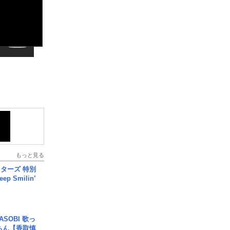
もっと見る
ターズ 特別
p Smilin’
SOBI 歌っ
ちん【香取慎