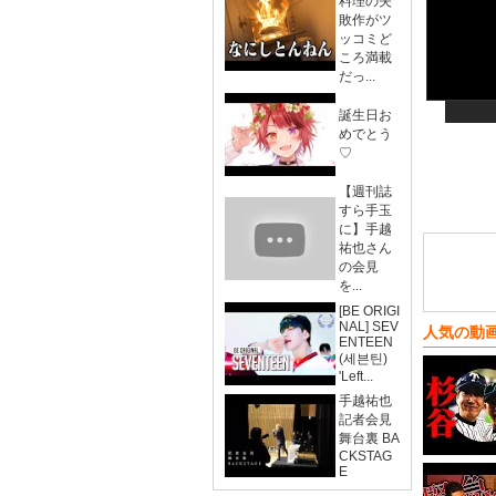
料理の失
敗作がツ
ッコミど
ころ満載
だっ...
誕生日お
めでとう
♡
【週刊誌
すら手玉
に】手越
祐也さん
の会見
を...
[BE ORIGI
NAL] SEV
人気の動
ENTEEN
(세븐틴)
'Left...
手越祐也
記者会見
舞台裏 BA
CKSTAG
E