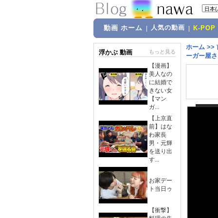
動画 ホーム
人気の動画
|
|
K-POP
ホーム
>>
浮かぶ 動画
もっと見る
ーガー屋さん 
【漫画】
美人なの
に結婚で
きない女
【マン
ガ...
【上京直
前】はな
わ家長
男・元輝
を送り出
す...
お家デー
ト当日ゥ
【衝撃】