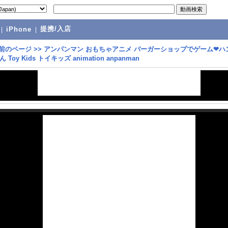
提携/入店
|
iPhone
|
前のページ
>>
アンパンマン おもちゃアニメ バーガーショップでゲーム❤ハ
Toy Kids トイキッズ animation anpanman