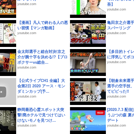
youtube.com
吾】
youtube.com
【漫画】凡人で終わる人の悪
亀田京之介選
い習慣【マンガ動画】
スパーリング
youtube.com
youtube.com
金太郎選手と総合対決!京之
【多目的トイ
介が腕十字を決める!?【プロ
に浮気してボ
ボクサーvs総合...
youtube.com
youtube.com
【公式ライブCH1 全編】大
【朝倉未来選
会第2日 2020 アース・モン
選手の空手技
ダミンカップ(予...
てビビった!!
youtube.com
youtube.com
静岡最恐心霊スポット大突
[2020.7.3 配
撃!廃ホテルで見つけてはい
うぶつの森 夏
けないモノを見つけ...
デート
youtube.com
youtube.com