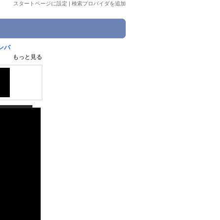
スタートページに設定
|
検索プロバイダを追加
ンバ
もっと見る