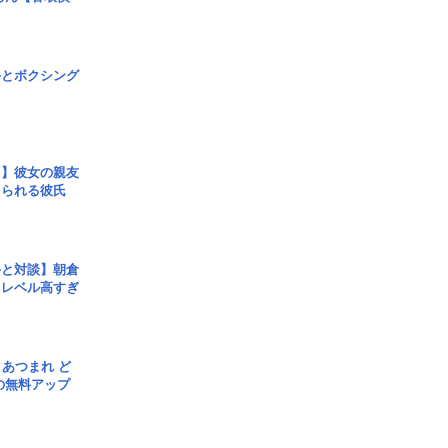
手とボクシング
レ】彼女の親友
コられる彼氏
手と対談】朝倉
、レベル高すぎ
信] あつまれ ど
の無料アップ