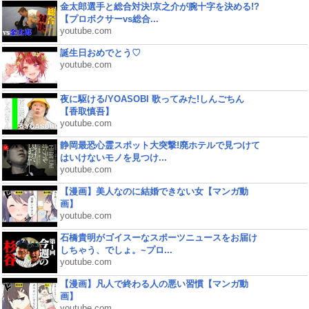
金太郎選手と総合対決!京之介が腕十字を決める!?
【プロボクサーvs総合...
youtube.com
誕生日おめでとう♡
youtube.com
夜に駆ける/YOASOBI 歌ってみた!しんごちん
【香取慎吾】
youtube.com
静岡最恐心霊スポット大突撃!廃ホテルで見つけて
はいけないモノを見つけ...
youtube.com
【漫画】美人なのに結婚できない女【マンガ動
画】
youtube.com
石橋貴明がゴイスーなスポーツニュースをお届け
しちゃう、でしょ。~プロ...
youtube.com
【漫画】凡人で終わる人の悪い習慣【マンガ動
画】
youtube.com