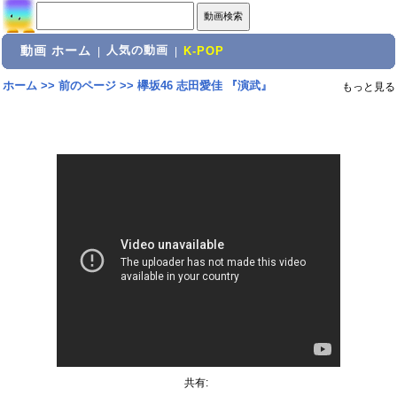
動画 ホーム
人気の動画
|
|
K-POP
ホーム
>>
前のページ
>>
欅坂46 志田愛佳 『演武』
もっと見る
共有: