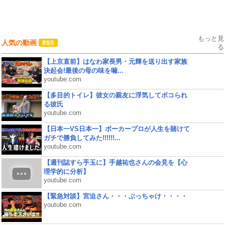
もっと見
人気の動画
る
【上京直前】はなわ家長男・元輝を送り出す家族
決起会!最後の母の味を噛...
youtube.com
【多目的トイレ】彼女の親友に浮気してボコられ
る彼氏
youtube.com
【日本一VS日本一】ポーカープロが人生を賭けて
ガチで勝負してみた!!!!!!...
youtube.com
【週刊誌すら手玉に】手越祐也さんの会見を【心
理学的に分析】
youtube.com
【緊急対談】宮迫さん・・・ぶっちゃけ・・・・
youtube.com