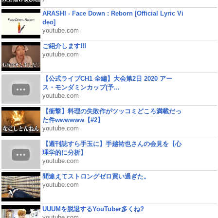
ARASHI - Face Down : Reborn [Official Lyric Vi
deo]
youtube.com
ご紹介します!!!
youtube.com
【公式ライブCH1 全編】大会第2日 2020 アー
ス・モンダミンカップ(予...
youtube.com
【衝撃】料理の失敗作がツッコミどころ満載だっ
た件wwwwww【#2】
youtube.com
【週刊誌すら手玉に】手越祐也さんの会見を【心
理学的に分析】
youtube.com
間違えてストロングゼロ買い過ぎた。
youtube.com
UUUMを脱退するYouTuber多くね?
youtube.com