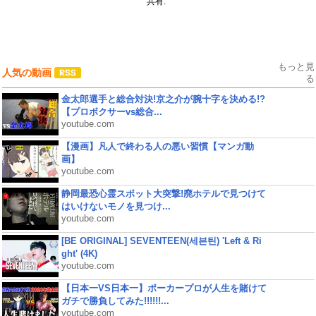
共有:
もっと見
人気の動画
る
金太郎選手と総合対決!京之介が腕十字を決める!?
【プロボクサーvs総合...
youtube.com
【漫画】凡人で終わる人の悪い習慣【マンガ動
画】
youtube.com
静岡最恐心霊スポット大突撃!廃ホテルで見つけて
はいけないモノを見つけ...
youtube.com
[BE ORIGINAL] SEVENTEEN(세븐틴) 'Left & Ri
ght' (4K)
youtube.com
【日本一VS日本一】ポーカープロが人生を賭けて
ガチで勝負してみた!!!!!!...
youtube.com