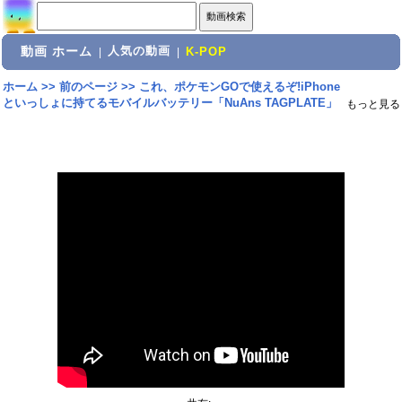
動画 ホーム
人気の動画
|
|
K-POP
ホーム
>>
前のページ
>>
これ、ポケモンGOで使えるぞ!iPhone
といっしょに持てるモバイルバッテリー「NuAns TAGPLATE」
もっと見る