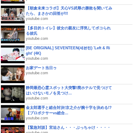
【朝倉未来コラボ】天心VS武尊の勝敗を聞いてみ
たら、まさかの回答が!!!
youtube.com
【多目的トイレ】彼女の親友に浮気してボコられ
る彼氏
youtube.com
[BE ORIGINAL] SEVENTEEN(세븐틴) 'Left & Ri
ght' (4K)
youtube.com
お家デート当日ゥ
youtube.com
静岡最恐心霊スポット大突撃!廃ホテルで見つけて
はいけないモノを見つけ...
youtube.com
金太郎選手と総合対決!京之介が腕十字を決める!?
【プロボクサーvs総合...
youtube.com
【緊急対談】宮迫さん・・・ぶっちゃけ・・・・
youtube.com