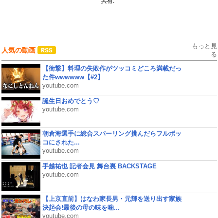
共有:
もっと見
人気の動画
る
【衝撃】料理の失敗作がツッコミどころ満載だっ
た件wwwwww【#2】
youtube.com
誕生日おめでとう♡
youtube.com
朝倉海選手に総合スパーリング挑んだらフルボッ
コにされた...
youtube.com
手越祐也 記者会見 舞台裏 BACKSTAGE
youtube.com
【上京直前】はなわ家長男・元輝を送り出す家族
決起会!最後の母の味を噛...
youtube.com