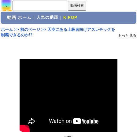
動画 ホーム
人気の動画
|
|
K-POP
ホーム
>>
前のページ
>>
天空にある上級者向けアスレチックを
制覇できるのか!?
もっと見る