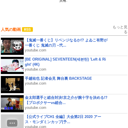
共有:
もっと見
人気の動画
る
【鬼滅一番くじ】リベンジなるか!? よゐこ有野が
一番くじ 鬼滅の刃 ~弐...
youtube.com
[BE ORIGINAL] SEVENTEEN(세븐틴) 'Left & Ri
ght' (4K)
youtube.com
手越祐也 記者会見 舞台裏 BACKSTAGE
youtube.com
金太郎選手と総合対決!京之介が腕十字を決める!?
【プロボクサーvs総合...
youtube.com
【公式ライブCH1 全編】大会第2日 2020 アー
ス・モンダミンカップ(予...
youtube.com