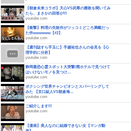
【朝倉未来コラボ】天心VS武尊の勝敗を聞いてみ
たら、まさかの回答が!!!
youtube.com
【衝撃】料理の失敗作がツッコミどころ満載だっ
た件wwwwww【#2】
youtube.com
【週刊誌すら手玉に】手越祐也さんの会見を【心
理学的に分析】
youtube.com
静岡最恐心霊スポット大突撃!廃ホテルで見つけて
はいけないモノを見つけ...
youtube.com
ボクシング世界チャンピオンとスパーリングして
みた 【京口紘人VS朝倉海...
youtube.com
ご紹介します!!!
youtube.com
【漫画】美人なのに結婚できない女【マンガ動
画】