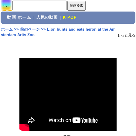
動画 ホーム
人気の動画
|
|
K-POP
ホーム
>>
前のページ
>>
Lion hunts and eats heron at the Am
sterdam Artis Zoo
もっと見る