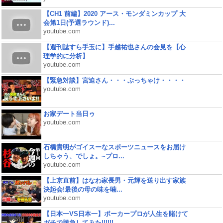
【CH1 前編】2020 アース・モンダミンカップ 大
会第1日(予選ラウンド)...
youtube.com
【週刊誌すら手玉に】手越祐也さんの会見を【心
理学的に分析】
youtube.com
【緊急対談】宮迫さん・・・ぶっちゃけ・・・・
youtube.com
お家デート当日ゥ
youtube.com
石橋貴明がゴイスーなスポーツニュースをお届け
しちゃう、でしょ。~プロ...
youtube.com
【上京直前】はなわ家長男・元輝を送り出す家族
決起会!最後の母の味を噛...
youtube.com
【日本一VS日本一】ポーカープロが人生を賭けて
ガチで勝負してみた!!!!!!...