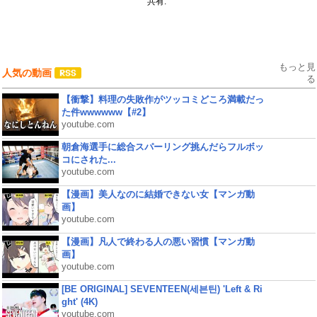
共有:
もっと見
人気の動画
る
【衝撃】料理の失敗作がツッコミどころ満載だっ
た件wwwwww【#2】
youtube.com
朝倉海選手に総合スパーリング挑んだらフルボッ
コにされた...
youtube.com
【漫画】美人なのに結婚できない女【マンガ動
画】
youtube.com
【漫画】凡人で終わる人の悪い習慣【マンガ動
画】
youtube.com
[BE ORIGINAL] SEVENTEEN(세븐틴) 'Left & Ri
ght' (4K)
youtube.com