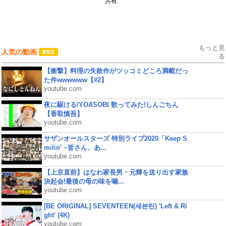
共有:
もっと見
人気の動画
る
【衝撃】料理の失敗作がツッコミどころ満載だっ
た件wwwwww【#2】
youtube.com
夜に駆ける/YOASOBI 歌ってみた!しんごちん
【香取慎吾】
youtube.com
サザンオールスターズ 特別ライブ2020「Keep S
milin’ ~皆さん、あ...
youtube.com
【上京直前】はなわ家長男・元輝を送り出す家族
決起会!最後の母の味を噛...
youtube.com
[BE ORIGINAL] SEVENTEEN(세븐틴) 'Left & Ri
ght' (4K)
youtube.com