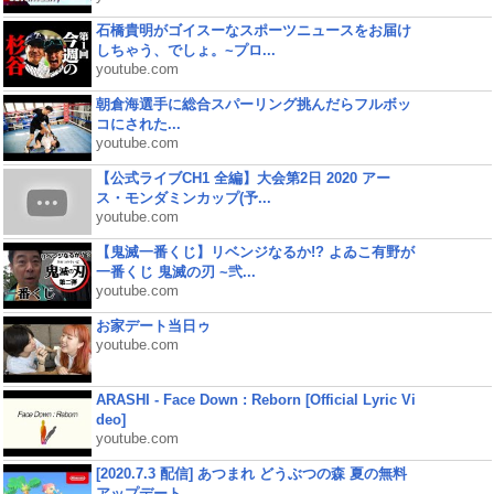
石橋貴明がゴイスーなスポーツニュースをお届け
しちゃう、でしょ。~プロ...
youtube.com
朝倉海選手に総合スパーリング挑んだらフルボッ
コにされた...
youtube.com
【公式ライブCH1 全編】大会第2日 2020 アー
ス・モンダミンカップ(予...
youtube.com
【鬼滅一番くじ】リベンジなるか!? よゐこ有野が
一番くじ 鬼滅の刃 ~弐...
youtube.com
お家デート当日ゥ
youtube.com
ARASHI - Face Down : Reborn [Official Lyric Vi
deo]
youtube.com
[2020.7.3 配信] あつまれ どうぶつの森 夏の無料
アップデート