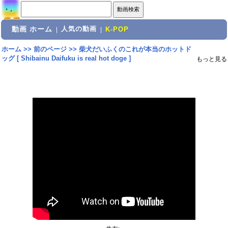
動画 ホーム
人気の動画
|
|
K-POP
ホーム
>>
前のページ
>>
柴犬だいふくのこれが本当のホットド
ッグ [ Shibainu Daifuku is real hot doge ]
もっと見る