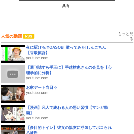
共有:
もっと見
人気の動画
る
夜に駆ける/YOASOBI 歌ってみた!しんごちん
【香取慎吾】
youtube.com
【週刊誌すら手玉に】手越祐也さんの会見を【心
理学的に分析】
youtube.com
お家デート当日ゥ
youtube.com
【漫画】凡人で終わる人の悪い習慣【マンガ動
画】
youtube.com
【多目的トイレ】彼女の親友に浮気してボコられ
る彼氏