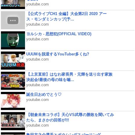
youtube.com
【公式ライブCH1 全編】大会第2日 2020 アー
ス・モンダミンカップ(予...
youtube.com
ヨルシカ - 思想犯(OFFICIAL VIDEO)
youtube.com
UUUMを脱退するYouTuber多くね?
youtube.com
【上京直前】はなわ家長男・元輝を送り出す家族
決起会!最後の母の味を噛...
youtube.com
誕生日おめでとう♡
youtube.com
【朝倉未来コラボ】天心VS武尊の勝敗を聞いてみ
たら、まさかの回答が!!!
youtube.com
亀田京之介選手とボクシングスパーリング