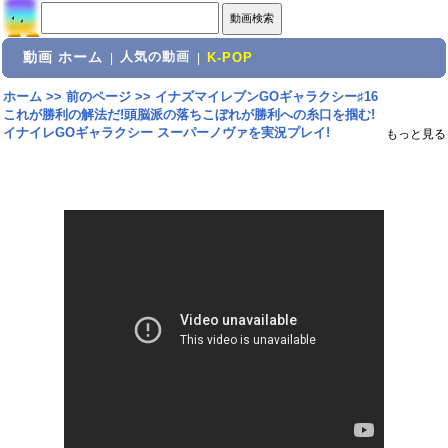
動画 ホーム
人気の動画
|
|
K-POP
ホーム
>>
前のページ
>>
イナズマイレブンGOギャラクシー♯16
これが勝利の解法だ!頭脳派の落ちこぼれが勝利への糸口を掴む!
イナイレGOギャラクシー スーパーノヴァを実況プレイ!
もっと見る