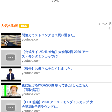
共有:
もっと見
人気の動画
る
間違えてストロングゼロ買い過ぎた。
youtube.com
【公式ライブCH1 全編】大会第2日 2020 アー
ス・モンダミンカップ(予...
youtube.com
【報告】お母さんを亡くしました。
youtube.com
夜に駆ける/YOASOBI 歌ってみた!しんごちん
【香取慎吾】
youtube.com
【CH1 前編】2020 アース・モンダミンカップ 大
会第1日(予選ラウンド)...
youtube.com