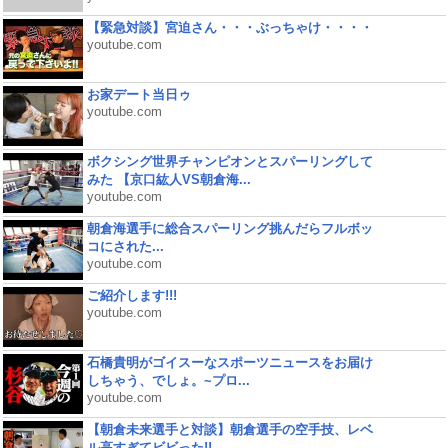
【緊急対談】宮迫さん・・・ぶっちゃけ・・・・
youtube.com
お家デート当日ゥ
youtube.com
ボクシング世界チャンピオンとスパーリングして
みた 【京口紘人VS朝倉海...
youtube.com
朝倉海選手に総合スパーリング挑んだらフルボッ
コにされた...
youtube.com
ご紹介します!!!
youtube.com
石橋貴明がゴイスーなスポーツニュースをお届け
しちゃう、でしょ。~プロ...
youtube.com
【朝倉未来選手と対談】朝倉選手の空手技、レベ
ル高すぎてビビった!!