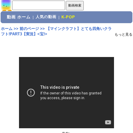
動画 ホーム
人気の動画
|
|
K-POP
ホーム
>>
前のページ
>>
【マインクラフト】とても四角いクラ
フト!PART3【実況】<宝!>
もっと見る