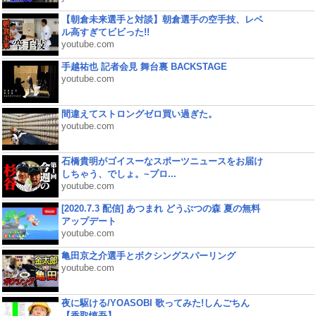
【朝倉未来選手と対談】朝倉選手の空手技、レベ
ル高すぎてビビった!!
youtube.com
手越祐也 記者会見 舞台裏 BACKSTAGE
youtube.com
間違えてストロングゼロ買い過ぎた。
youtube.com
石橋貴明がゴイスーなスポーツニュースをお届け
しちゃう、でしょ。~プロ...
youtube.com
[2020.7.3 配信] あつまれ どうぶつの森 夏の無料
アップデート
youtube.com
亀田京之介選手とボクシングスパーリング
youtube.com
夜に駆ける/YOASOBI 歌ってみた!しんごちん
【香取慎吾】