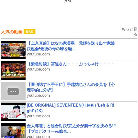
共有:
もっと見
人気の動画
る
【上京直前】はなわ家長男・元輝を送り出す家族
決起会!最後の母の味を噛...
youtube.com
【緊急対談】宮迫さん・・・ぶっちゃけ・・・・
youtube.com
【週刊誌すら手玉に】手越祐也さんの会見を【心
理学的に分析】
youtube.com
[BE ORIGINAL] SEVENTEEN(세븐틴) 'Left & Ri
ght' (4K)
youtube.com
金太郎選手と総合対決!京之介が腕十字を決める!?
【プロボクサーvs総合...
youtube.com