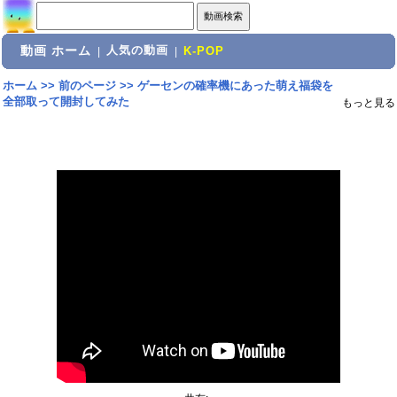
動画 ホーム
人気の動画
|
|
K-POP
ホーム
>>
前のページ
>>
ゲーセンの確率機にあった萌え福袋を
全部取って開封してみた
もっと見る