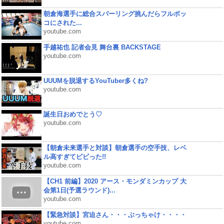
朝倉海選手に総合スパーリング挑んだらフルボッ
コにされた...
youtube.com
手越祐也 記者会見 舞台裏 BACKSTAGE
youtube.com
UUUMを脱退するYouTuber多くね?
youtube.com
誕生日おめでとう♡
youtube.com
【朝倉未来選手と対談】朝倉選手の空手技、レベ
ル高すぎてビビった!!
youtube.com
【CH1 前編】2020 アース・モンダミンカップ 大
会第1日(予選ラウンド)...
youtube.com
【緊急対談】宮迫さん・・・ぶっちゃけ・・・・
youtube.com