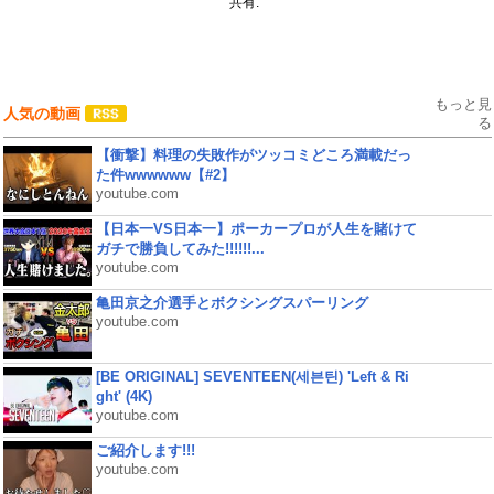
共有:
もっと見
人気の動画
る
【衝撃】料理の失敗作がツッコミどころ満載だっ
た件wwwwww【#2】
youtube.com
【日本一VS日本一】ポーカープロが人生を賭けて
ガチで勝負してみた!!!!!!...
youtube.com
亀田京之介選手とボクシングスパーリング
youtube.com
[BE ORIGINAL] SEVENTEEN(세븐틴) 'Left & Ri
ght' (4K)
youtube.com
ご紹介します!!!
youtube.com