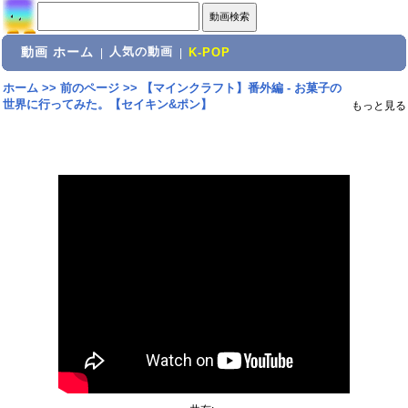
動画 ホーム
人気の動画
|
|
K-POP
ホーム
>>
前のページ
>>
【マインクラフト】番外編 - お菓子の
世界に行ってみた。【セイキン&ポン】
もっと見る