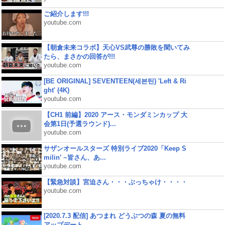
ご紹介します!!!
youtube.com
【朝倉未来コラボ】天心VS武尊の勝敗を聞いてみ
たら、まさかの回答が!!!
youtube.com
[BE ORIGINAL] SEVENTEEN(세븐틴) 'Left & Ri
ght' (4K)
youtube.com
【CH1 前編】2020 アース・モンダミンカップ 大
会第1日(予選ラウンド)...
youtube.com
サザンオールスターズ 特別ライブ2020「Keep S
milin’ ~皆さん、あ...
youtube.com
【緊急対談】宮迫さん・・・ぶっちゃけ・・・・
youtube.com
[2020.7.3 配信] あつまれ どうぶつの森 夏の無料
アップデート