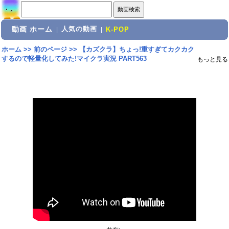
動画 ホーム
人気の動画
|
|
K-POP
ホーム
>>
前のページ
>>
【カズクラ】ちょっ!重すぎてカクカク
するので軽量化してみた!マイクラ実況 PART563
もっと見る