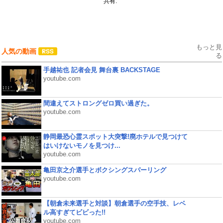
共有:
もっと見
人気の動画
る
手越祐也 記者会見 舞台裏 BACKSTAGE
youtube.com
間違えてストロングゼロ買い過ぎた。
youtube.com
静岡最恐心霊スポット大突撃!廃ホテルで見つけて
はいけないモノを見つけ...
youtube.com
亀田京之介選手とボクシングスパーリング
youtube.com
【朝倉未来選手と対談】朝倉選手の空手技、レベ
ル高すぎてビビった!!
youtube.com