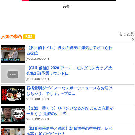
共有:
もっと見
人気の動画
る
【多目的トイレ】彼女の親友に浮気してボコられ
る彼氏
youtube.com
【CH1 前編】2020 アース・モンダミンカップ 大
会第1日(予選ラウンド)...
youtube.com
石橋貴明がゴイスーなスポーツニュースをお届け
しちゃう、でしょ。~プロ...
youtube.com
【鬼滅一番くじ】リベンジなるか!? よゐこ有野が
一番くじ 鬼滅の刃 ~弐...
youtube.com
【朝倉未来選手と対談】朝倉選手の空手技、レベ
ル高すぎてビビった!!