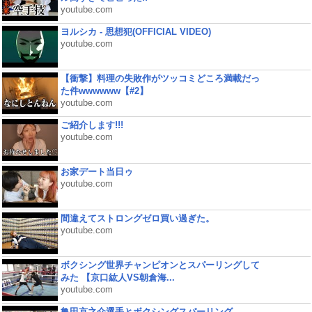
youtube.com
ヨルシカ - 思想犯(OFFICIAL VIDEO)
youtube.com
【衝撃】料理の失敗作がツッコミどころ満載だっ
た件wwwwww【#2】
youtube.com
ご紹介します!!!
youtube.com
お家デート当日ゥ
youtube.com
間違えてストロングゼロ買い過ぎた。
youtube.com
ボクシング世界チャンピオンとスパーリングして
みた 【京口紘人VS朝倉海...
youtube.com
亀田京之介選手とボクシングスパーリング