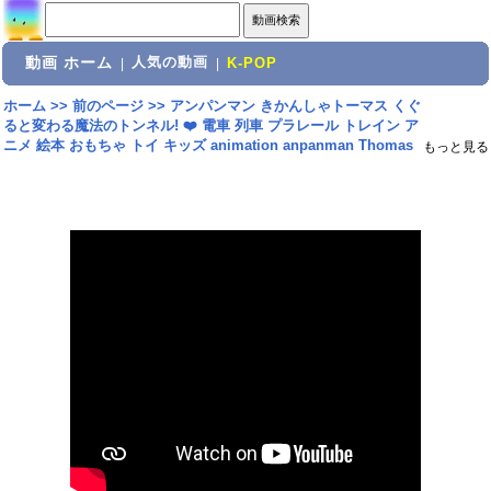
動画 ホーム
人気の動画
|
|
K-POP
ホーム
>>
前のページ
>>
アンパンマン きかんしゃトーマス くぐ
ると変わる魔法のトンネル! ❤️ 電車 列車 プラレール トレイン ア
ニメ 絵本 おもちゃ トイ キッズ animation anpanman Thomas
もっと見る