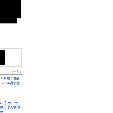
もっと見る
手と対談】朝倉
、レベル高すぎ
本一】ポーカ
を賭けてガチで
!...