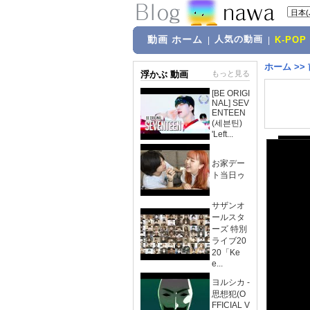
動画 ホーム
人気の動画
|
|
K-POP
ホーム
>>
浮かぶ 動画
もっと見る
[BE ORIGI
NAL] SEV
ENTEEN
(세븐틴)
'Left...
お家デー
ト当日ゥ
サザンオ
ールスタ
ーズ 特別
ライブ20
20「Ke
e...
ヨルシカ -
思想犯(O
FFICIAL V