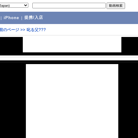
提携/入店
|
iPhone
|
前のページ
>>
叱る父???