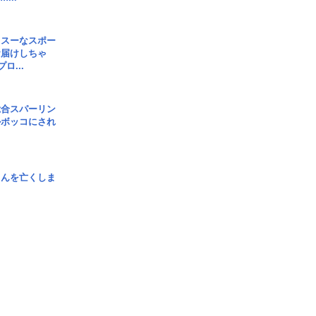
イスーなスポー
お届けしちゃ
ロ...
総合スパーリン
ルボッコにされ
さんを亡くしま