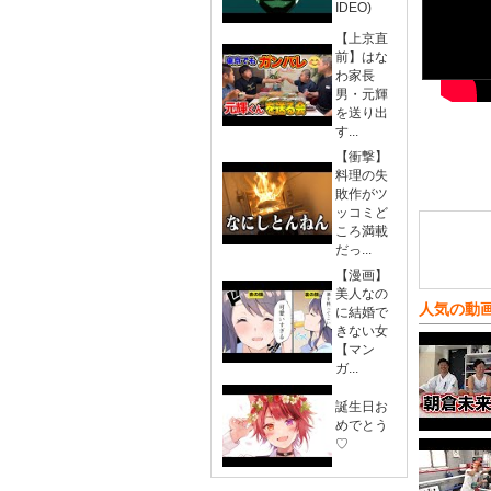
IDEO)
【上京直
前】はな
わ家長
男・元輝
を送り出
す...
【衝撃】
料理の失
敗作がツ
ッコミど
ころ満載
だっ...
【漫画】
美人なの
人気の動
に結婚で
きない女
【マン
ガ...
誕生日お
めでとう
♡