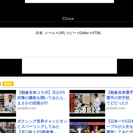
Close
6
共有:
メール
•
URLコピー
•
Editor
•
HTML
画
【朝倉未来コラボ】天心VS
【朝倉未来選
武尊の勝敗を聞いてみたら、
選手の空手技
まさかの回答が!!!
てビビった!!
youtube.com
youtube.com
ボクシング世界チャンピオン
【日本一VS日
とスパーリングしてみた
ープロが人生
【京口紘人VS朝倉海...
勝負してみた!!!!!