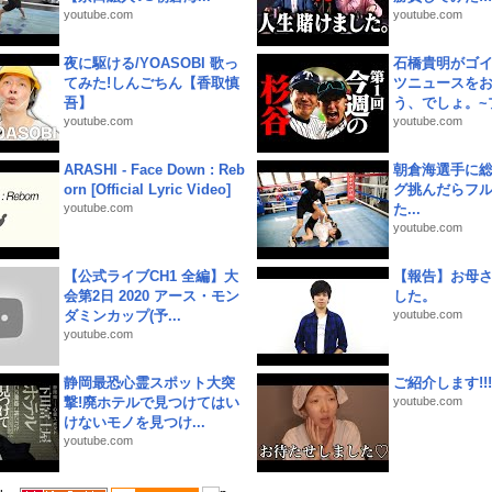
youtube.com
youtube.com
夜に駆ける/YOASOBI 歌っ
石橋貴明がゴ
てみた!しんごちん【香取慎
ツニュースを
吾】
う、でしょ。~プ
youtube.com
youtube.com
ARASHI - Face Down : Reb
朝倉海選手に
orn [Official Lyric Video]
グ挑んだらフ
youtube.com
た...
youtube.com
【公式ライブCH1 全編】大
【報告】お母
会第2日 2020 アース・モン
した。
ダミンカップ(予...
youtube.com
youtube.com
静岡最恐心霊スポット大突
ご紹介します!!!
撃!廃ホテルで見つけてはい
youtube.com
けないモノを見つけ...
youtube.com